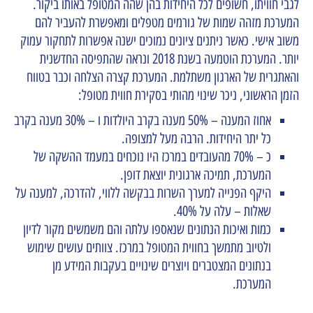
לגבי חוויתו, חשופים לכל היחידות בהן שהה המטופל באותו ביקור.
המערכת מזהה שמות של גורמים מטפלים ומאפשרת להעביר להם
משוב אישי. כאשר ניתנים ציונים נמוכים ישנה אפשרות לתחקור עמוק
יותר. המערכת הוטמעה בשנת 2018 ונראה שהתפיסה החדשנית
והאתגרית של הארגון משתלמת. המערכת קצרה הצלחה וכבר בטווח
הזמן הראשוני, ניכר שינוי מהותי בסקירת חווית מטופל:
אחוז המענה – 50% מענה בקרב היולדות ו – 30% מענה בקרב
כל יתר היחידות. הרבה מעל למצופה.
כ – 70% מהעובדים במרכז היו נוכחים במעמד ההשקה של
המערכת, תמיכה ארגונית יוצאת דופן.
היקף הפנייה למערך השרות בבקשה ללווי, להדרכה, למענה על
שאלות – עלה על 40%.
כמות ואיכות הנתונים שנאספו עלתה והם משמשים מקור לדיון
ולטיוב מתמשך בחווית המטופל במרכז. צוותים עושים שימוש
בנתונים המצטברים ויוצרים שינויים בעקבות המידע מן
המערכת.