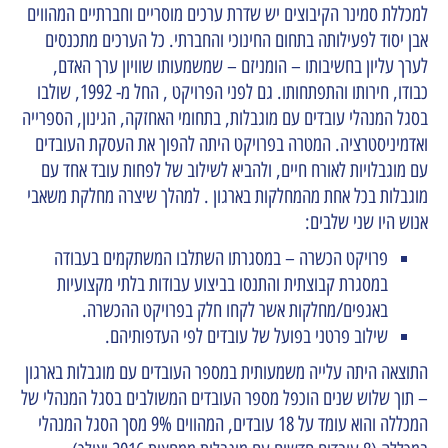
למכללת סמינר הקיבוצים יש שדרת ערכים מוסריים וחברתיים המהווים
אבן יסוד לפעילותה בתחום החינוכי והחברתי. כל הערכים מתכנסים
לערך עליון בחשיבותו – הומניזם – שמשמעותו שוויון ערך האדם,
כבודו, חירותו והתפתחותו. גם לפני הפרויקט , החל מ- 1992, שולבו
בסגל המנהלי עובדים עם מוגבלות, בתחומי האחזקה, הגינון, הספרייה
ואדמיניסטרציה. המטרה בפרויקט היתה להפוך את העסקת העובדים
עם מוגבלויות לאורח חיים, ולהביא לשילוב של לפחות עובד אחד עם
מוגבלות בכל אחת מהמחלקות בארגון . למהלך שיצרה מחלקת משאבי
אנוש היו שני שלבים:
פרויקט הכשרה – במסגרתו השתלבו המשתקמים בעבודה
במסגרת קבוצתית והתנסו בביצוע עבודות בלתי מקצועיות
באגפים/מחלקות אשר לקחו חלק בפרויקט ההכשרה.
שילוב פרטני בפועל של עובדים לפי העדפותיהם.
התוצאה היתה עלייה משמעותית במספר העובדים עם מוגבלות בארגון
– תוך שלוש שנים הוכפל מספר העובדים המשולבים בסגל המנהלי של
המכללה והוא עומד על 18 עובדים, המהווים 9% מסך הסגל המנהלי