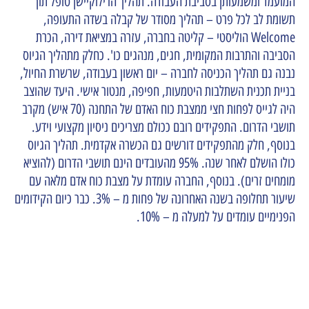
המועמד ומשמעותן בסביבת העבודה. תהליך הרילוקיישן טופל תוך
תשומת לב לכל פרט – תהליך מסודר של קבלה בשדה התעופה,
Welcome הוליסטי – קליטה בחברה, עזרה במציאת דירה, הכרת
הסביבה והתרבות המקומית, חגים, מנהגים כו'. כחלק מתהליך הגיוס
נבנה גם תהליך הכניסה לחברה – יום ראשון בעבודה, שרשרת החיול,
בניית תכנית השתלבות היטמעות, חפיפה, מנטור אישי. היעד שהוצב
היה לגייס לפחות חצי ממצבת כוח האדם של התחנה (70 איש) מקרב
תושבי הדרום. התפקידים רובם ככולם מצריכים ניסיון מקצועי וידע.
בנוסף, חלק מהתפקידים דורשים גם הכשרה אקדמית. תהליך הגיוס
כולו הושלם לאחר שנה. 95% מהעובדים הינם תושבי הדרום (להוציא
מומחים זרים). בנוסף, החברה עומדת על מצבת כוח אדם מלאה עם
שיעור תחלופה בשנה האחרונה של פחות מ – 3%. כבר כיום הקידומים
הפנימיים עומדים על למעלה מ – 10%.