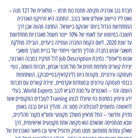
חברת נגב אנרגיה מקימה תחנת כוח תרמו – סולארית של 121 מגה –
וואט ליד היישוב אשלים אשר בנגב. התחנה היא פרויקט האנרגיה
המתחדשת הגדול ביותר שהוקם בישראל. התחנה מהווה אבן דרך
חשובה במימוש יעד לאומי של 10% ייצור חשמל מאנרגיות מתחדשות
עד שנת 2020. לשם הקמת החברה ועמידה ביעדים, הובילה מחלקת
משאבי אנוש בחברה תהליך חדשני וייחודי של בניית מערך משאבי
אנוש מ"אפס": כתיבת Job Description לכל תפקיד במבנה הארגוני,
יצירת קשרים וחתימת חוזים אל מול מכוני אבחון, חברות השמה, גופי
תעסוקה עירוניים, מקורות גיוס (לינקדאין/בפייסבוק). השתתפות
בכנסי תעסוקה עירונים ובמוסדות אקדמיים, יצירת קשרים עם חברות
השמה והד – האנטרים על מנת להביא לנגב World Experts, בעלי
ידע וניסיון בתחנות כח שיוכלו לבצע Training לעובדים המקומיים אשר
לראשונה נחשפים לטכנולוגיה מסוג זה. תהליך הגיוס נבנה באופן
מדויק וחדשני – החל מראיון משולב מקצועי ומש"א מקצר תהליכים,
שבא מהתפיסה שהאדם הוא מקשה אחת מקצועית ואישיותית, דרך
שאלון עמדות ממוחשב ממנו מופק פרופיל אישי ובו תיאור האנרגיות של