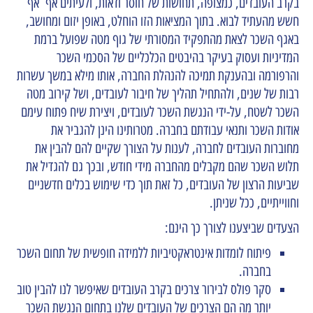
בקרב העובדים, כמצופה, תחושות של חוסר ודאות, ולעיתים אף אף
חשש מהעתיד לבוא. בתוך המציאות הזו הוחלט, באופן יזום ומחושב,
באגף השכר לצאת מהתפקיד המסורתי של גוף מטה שפועל ברמת
המדיניות ועסוק בעיקר בהיבטים הכלכליים של הסכמי השכר
והרפורמה ובהענקת תמיכה להנהלת החברה, אותו מילא במשך עשרות
רבות של שנים, ולהתחיל תהליך של חיבור לעובדים, ושל קירוב מטה
השכר לשטח, על-ידי הנגשת השכר לעובדים, ויצירת שיח פתוח עימם
אודות השכר ותנאי עבודתם בחברה. מטרותינו הינן להגביר את
מחוברות העובדים לחברה, לענות על הצורך שקיים להם להבין את
תלוש השכר שהם מקבלים מהחברה מידי חודש, ובכך גם להגדיל את
שביעות הרצון של העובדים, כל זאת תוך כדי שימוש בכלים חדשניים
וחווייתיים, ככל שניתן.
הצעדים שביצענו לצורך כך הינם:
פיתוח לומדות אינטראקטיביות ללמידה חופשית של תחום השכר
בחברה.
סקר פולס לבירור צרכים בקרב העובדים שאיפשר לנו להבין טוב
יותר מה הם הצרכים של העובדים שלנו בתחום הנגשת השכר