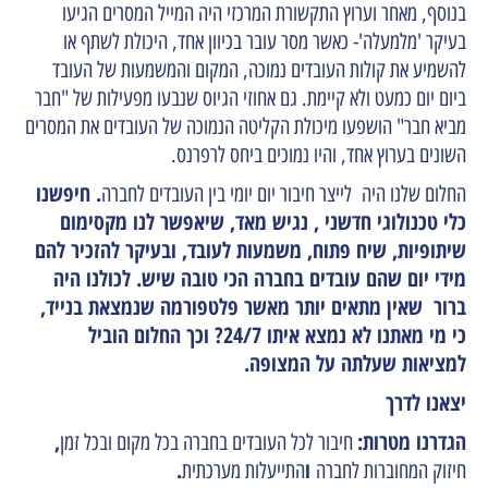
בנוסף, מאחר וערוץ התקשורת המרכזי היה המייל המסרים הגיעו
בעיקר 'מלמעלה'- כאשר מסר עובר בכיוון אחד, היכולת לשתף או
להשמיע את קולות העובדים נמוכה, המקום והמשמעות של העובד
ביום יום כמעט ולא קיימת. גם אחוזי הגיוס שנבעו מפעילות של "חבר
מביא חבר" הושפעו מיכולת הקליטה הנמוכה של העובדים את המסרים
השונים בערוץ אחד, והיו נמוכים ביחס לרפרנס.
. חיפשנו
החלום שלנו היה לייצר חיבור יום יומי בין העובדים לחברה
כלי טכנולוגי חדשני , נגיש מאד, שיאפשר לנו מקסימום
שיתופיות, שיח פתוח, משמעות לעובד, ובעיקר להזכיר להם
מידי יום שהם עובדים בחברה הכי טובה שיש. לכולנו היה
ברור שאין מתאים יותר מאשר פלטפורמה שנמצאת בנייד,
כי מי מאתנו לא נמצא איתו 24/7? וכך החלום הוביל
למציאות שעלתה על המצופה.
יצאנו לדרך
הגדרנו מטרות:
,
חיבור לכל העובדים בחברה בכל מקום ובכל זמן
ו
.
חיזוק המחוברות לחברה
התייעלות מערכתית