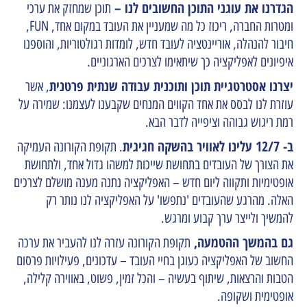
הגדרנו את עוגני התוכן החשובים לנו –
תוכן שמחזק את ערכי
ומטרות החברה, ריכוז כל מה שמעניין את העובד במקום אחד, FUN,
חיבור להנהלה, אוריינטציה לעובד חדש, לומדות רגולטוריות, והוספנו
איפיונים לאפליקציה כך שיתאימו לצרכים הארגוניים.
יצרנו אסטרטגיית תוכן ותוכנית עבודה שנתית פרטנית
, אשר
עוזרת לנו לבסס את אחד הקווים המנחים שקבענו לעצמנו: שמירה על
רמת ריגוש גבוהה וציפייה לדבר הבא.
ב- 12/7 עלינו לאוויר בהשקה חגיגית
.
תקופת הקורונה העמיקה
את הצורך של העובדים בתחושת שייכות למשהו גדול אחד, ולתחושת
אופטימיות ותקווה ליום חדש – האפליקציה נתנה מענה מושלם לצרכים
האלה. מהרגע שהעובדים 'נתפשו' על האפליקציה לנו נותר רק
להמשיך ולייצר ערך קבוע ומרגש.
גם בהמשך ההטמעה,
תקופת הקורונה עזרה לנו להעביר את ערכה
החשוב של האפליקציה כעוגן בחיי העובד – עדכונים, פעילויות פרסום
הטבות והרצאות, שיתוף בעשיה – והכל זמין, פשוט, באווירה קלילה,
אופטימית ושקופה.