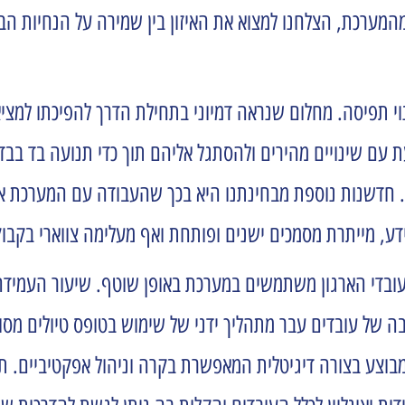
המערכת, הצלחנו למצוא את האיזון בין שמירה על הנחיות הבי
שינוי תפיסה. מחלום שנראה דמיוני בתחילת הדרך להפיכתו למצי
 עם שינויים מהירים ולהסתגל אליהם תוך כדי תנועה בד בבד 
ד. חדשנות נוספת מבחינתנו היא בכך שהעבודה עם המערכת א
ע, מייתרת מסמכים ישנים ופותחת ואף מעלימה צווארי בקבוק
בות המצוינות מצד העובדים ניכרים בשטח, כ-65% מעובדי הארגון משתמשים במערכת באופן שוט
בה של עובדים עבר מתהליך ידני של שימוש בטופס טיולים מסו
בוצע בצורה דיגיטלית המאפשרת בקרה וניהול אפקטיביים. תכ