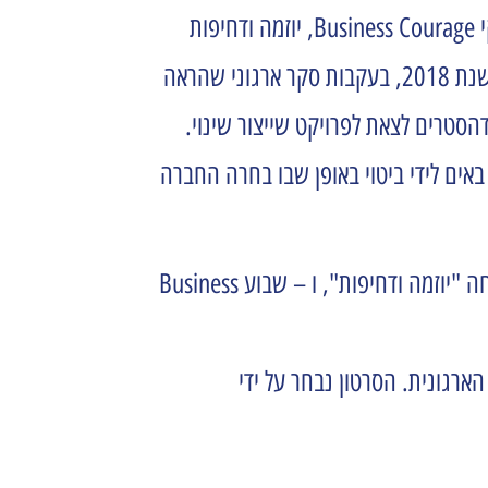
בשפה הפנימית של סודהסטרים קוראים להתנהגויות הארגוניות המצופות מן העובד "חמשת גורמי ההצלחה": אומץ עסקי Business Courage, יוזמה ודחיפות
Initiative and Urgency, יצירתיות Creativity, אופטימיות ואנרגטיות Optimism and Energy ו-One SodaStream. בשנת 2018, בעקבות סקר ארגוני שהראה
הסטרים לצאת לפרויקט שייצור שינוי.
אים לידי ביטוי באופן שבו בחרה החברה
אירועי שיא במהלך השנה, בהם הוטמעו ערכי הליבה: שבועות SodaSoul ושבוע SodaNOW להטמעת גורם ההצלחה "יוזמה ודחיפות", ו – שבוע Business
הארגונית. הסרטון נבחר על ידי