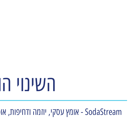
עמותת משאבי אנוש ישראל
השינוי הו
SodaStream - אומץ עסקי, יוזמה וד