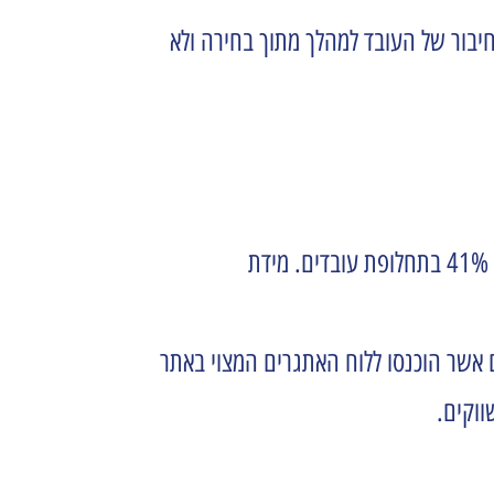
יבור של העובד למהלך מתוך בחירה ולא
ב – 2018 העלתה סודהסטרים את רמת מחוברות העובדים שלה ב – 25% (לעומת סקר 2017), זאת לצד ירידה של 41% בתחלופת עובדים. מידת
 לראשונה בשבוע ההצלחה SodaNOW (יוזמה ודחיפות), הוביל ליותר מ – 430 אתגרים אשר הוכנסו ללוח האתגרים המצוי באתר
ווקים.