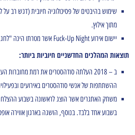
שימוש בהיבטים של פסיכולוגיה חיובית (דגש רב על 
מתוך אילוץ.
יישום אירוע Fuck-Up Night אשר מטרתו הינה "לחגוג כישלונות" כחלק מהטמעת גורם ההצלחה 'אומץ עסקי'.
תוצאות המהלכים החדשניים חיוביות ביותר:
ההשתתפות של אנשי סודהסטרים באירועים ובפעילויות עולה על 70% מ
בשבוע אחד בלבד. בנוסף, הושגה בארגון אווירה אופט