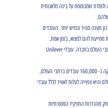
FlexExp, בשיתוף עם הסטארטאפ הישראלי – Gloat. זו מערכת חכמה ולומדת שמבוססת על בינה מלאכותית
רת לארגון מענה מהיר וגמיש יותר. העובדים
 מסייעת להם למצוא, בזמן אמת,
הזדמנויות התואמות את הפרופיל האישי שלהם ואת שאיפותיהם, תוך שקיפות ונראות מלאה לכל ההזדמנויות הזמינות ברחבי העולם בחברה. עובדי Unilever
Unilever הינה חברה מובילה בתחום מוצרי הצריכה – מזון, טיפוח, וטיפוח לבית. Unilever פועלת ב-190 מדינות ומעסיקה כ- 160,000 עובדים ברחבי העולם,
ה השתמשו בפלטפורמה יותר מ – 20,000 עובדים בישראל ובעולם והיא צפוייה לעלות לאוויר לכלל עובדי
תרחק מהגדרות התפקיד המסורתיות