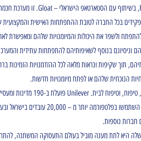
Unilever פיתחה מערכת חדשה שנקראת erience
דדת את העובדים שלה להתפתח ולשפר את היכולות והמיומנויות שלהם ומאפש
ריהם וניסיונם בנוסף לשאיפותיהם להתפתחות עתידית והמערכת
חיות הנוכחית שלהם או לפתח מיומנויות חדשות.
מתוכם כ- 2,000 עובדים בישראל. במהלך השנה האחרונ
מטרה שלה היא לתת מענה מוביל בעולם התעסוקה המשתנה, לה