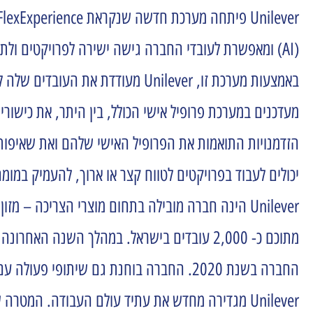
(AI) ומאפשרת לעובדי החברה גישה ישירה לפרויקטים ולתפקידים בכל החברה לטובת ההתפתחות האישית והמקצועית שלהם.
באמצעות מערכת זו, Unilever מעו
מעדכנים במערכת פרופיל אישי הכולל, בין היתר, את כישו
יכולים לעבוד בפרויקטים לטווח קצר או ארוך, להעמיק במומ
החברה בשנת 2020. החברה בוחנת גם שיתופי פעולה עם חברות נוספות.
Unilever מגדירה מחדש את עתיד עולם העבודה. ה