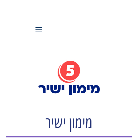
עמותת משאבי
אנוש ישראל
תפריט
מימון ישיר