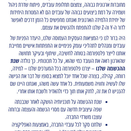
מחוברות ארגונית גבוהה, צמצום תחלופת עובדים, פיתוח שדרת ניהול
ושמירה על רמת ביצועים גבוהה של עובדים הם לא המטרות היחידות
של יחידת הלמידה הארגונית ואנחנו מחפשים כל הזמן דרכים לאפשר
לדור ה-Y וה-Z שלנו להתפתח ולהגשים את עצמם.
היה ברור לנו כי המציאות העסקית העמוסה שלנו, היעדר הפניות של
עובדים ומנהלים לתהליכי עומק פנימיים או התפתחות אישיים מחייבת
אותנו לייצר פלטפורמה בטוחה לחשיבה, שיתוף ובעיקר תחושה
שנת
שהארגון רואה את העובד כמי שהוא, על כל תכונותיו. כך נולדה
ההגשמה שלנו
– יצרנו פלטפורמה בכל המערכים שלנו – למידה,
רווחה, קהילה, בצורה שכל אחד יוכל למצוא בסופו של דבר את הנישה
שלו לעשיה וחוויה משמעותית. כל אחד עשה משהו, ואנחנו היינו שם
להנגיש לו את זה, לחזק אותו תוך כדי ולהאדיר ולשבח אותו אחרי.
שנת ההגשמה על תוכניותיה הושקה לאחר שנבנתה
שפה עיצובית חדשה עם מסרי הגשמה והעצמה וברוחה
עוצבו משרדי החברה.
שלחנו סקר לכל עובדי החברה, באמצעות האפליקציה