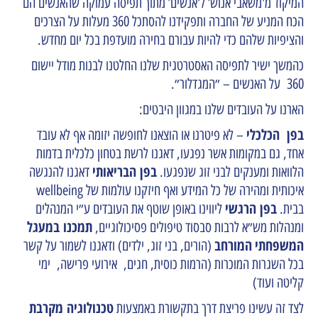
המיקוד מ'משאבי אנוש’ ל'אנשים’ מתוך תפיסה עמוקה שהאנשים הם
הכח המניע של החברה ותפקידנו להסתכל 360 מעלות על הצרכים
והציפיות שלהם כדי להיות עבורם בחירה מועדפת בכל יום מחדש.
כהמשך ישיר לתפיסה האסטרטגית שלנו החלטנו לבנות מודל יישום
360 על האנשים – ״המגדלור״.
הארנו על העובדים שלנו במגוון היבטים:
בפן הכלכלי
– לא פיטרנו או הוצאנו לחופשה יזומה אף לא עובד
אחד, גם במקומות אשר נפגעו, דאגנו לרשת בטחון כלכלית בדמות
בפן הבריאותי
הלוואות ומענקים לבני זוג שנפגעו.
דאגנו להנגשה
איכותית ומהירה של כל המידע ואף חיזקנו עולמות של wellbeing
בפן הרגשי
בבית.
ליווינו באופן שוטף את העובדים ע״י המנהלים
תמכנו במעגל
ומנהלות מש״א לרבות סבסוד טיפולים פסיכולוגיים,
המשפחתי
המורחב
(הורים, בני זוג, ילדים) ודאגנו לשמור על קשר
בכל השגרות המוכרות (הרמות כוסית, חגים, אירועי פרישה, ימי
קליטה ועוד)
טכנולוגיה מקרבת
לצד זה עשינו פריצת דרך בתקשורת באמצעות