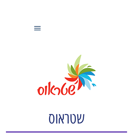
עמותת משאבי
אנוש ישראל
תפריט
שטראוס