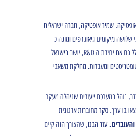
אופטיקה. שמיר אופטיקה, חברה ישראלית
ישראל על פני שלושה מיקומים גיאוגרפים ומונה כ
620 עובדים. בנוסף, לשמיר יש 27 חברות בנות ב- 21 מדינות בעולם – 2,400 עובדים סה"כ בארגון. מטה החברה ,שכולל גם את יחידת ה R&D, יושב בישראל
פטומטריסטים ומעבדות. מחלקת משאבי
מסודר, נוהל במערכת ייעודית שניהלה מעקב
ו בו ערך. סקר מחוברות ארגונית
והעובדים.
עוד הבנו, שהצורך הזה קיים