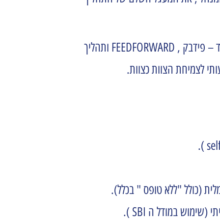
הסלוגן של שמיר Perfect Vision. Personal touch. קיבל משמעות מרכזית בתהליך. זה סימל את סך כל השיח עם העובד – פידבק , FEEDFORWARD ותהליך
ית (כולל "ללא טופס " בכלל).
ימוש במודל ה SBI ).