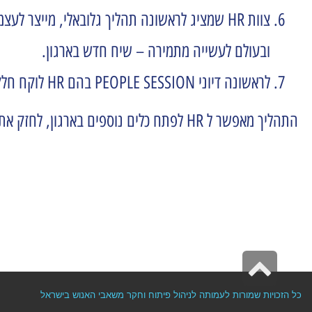
ובעולם לעשייה מתמירה – שיח חדש בארגון.
לראשונה דיוני PEOPLE SESSION בהם HR לוקח חלק משמעותי, מכאן יצקנו תהליכי successors ו Talents משמעותיים לארגון
התהליך מאפשר ל HR לפתח כלים נוספים בארגון, לחזק את הקשר עם המנהלים ולהדגים תהליכי הפקת לקחים ושיפור התהליך תוך כדי ההתנהלות שלו.
גלילה לראש העמוד
כל הזכויות שמורות לעמותה לניהול פיתוח וחקר משאבי האנוש בישראל