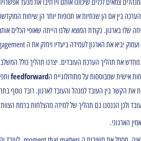
המנהלים צמאים לכלים שיכוונו אותם וירחיבו את מנעד אפשרוי
ערכה בין אם הן שנתיות או תכופות יותר הן שיחות המוקדשו
ה שלו בארגון.
נקודת המוצא שלנו הייתה שאופי הכלים אותם ע
ארגון לעמידה ביעדיו ויחזק את ה engagement של העובד לארגון.
 מחדש את תהליך הערכת העובדים. יצרנו תהליך כולל המשלב
feedforward
ת אישית שמבוססות על מתודולוגיית ה
ותפיס
ת הקשר בין העובד למנהל והעובד לארגון. רובד נוסף בתהלי
ובד ולכן הכנסנו גם תהליך של למידה מהצלחות ברמת הצוו
מין הארגוני.
הגדרנו את התהליך כ I TO EYE 