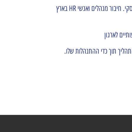
צוות HR שמציג לראשונה תהליך גלובאלי, מייצר לעצמו תחושת ערך, ובכך למעשה יוצק משמעות למושג השותף עיסקי. חיבור מנהלים ואנשי HR בארץ