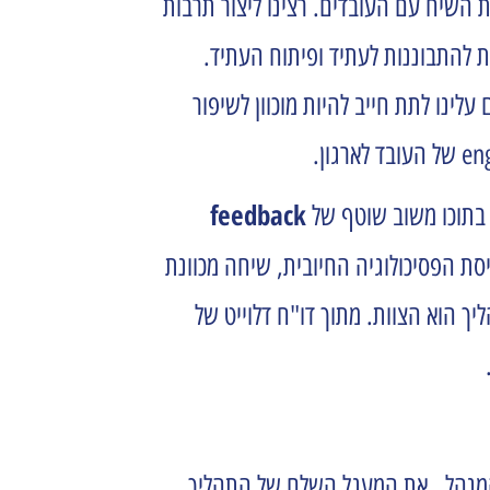
ות השיח עם העובדים.
רצינו ליצור תרבות
ת להתבוננות לעתיד ופיתוח העתיד.
לינו לתת חייב להיות מוכוון לשיפור
feedback
 בתוכו משוב שוטף של
ת הפסיכולוגיה החיובית, שיחה מכוונת
ך הוא הצוות. מתוך דו"ח דלוייט של
ת.
– שימוש במושג מעולם הראיה, מסמל את חשיבות ה moment that matters לעובד והמנהל , את המעגל השלם של התהליך