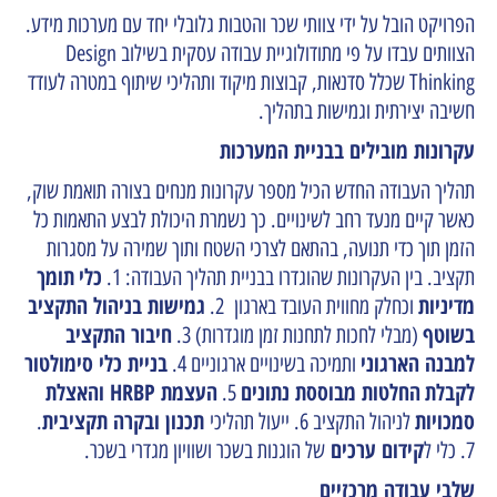
הפרויקט הובל על ידי צוותי שכר והטבות גלובלי יחד עם מערכות מידע.
הצוותים עבדו על פי מתודולוגיית עבודה עסקית בשילוב Design
Thinking שכלל סדנאות, קבוצות מיקוד ותהליכי שיתוף במטרה לעודד
חשיבה יצירתית וגמישות בתהליך.
עקרונות מובילים בבניית המערכות
תהליך העבודה החדש הכיל מספר עקרונות מנחים בצורה תואמת שוק,
כאשר קיים מנעד רחב לשינויים. כך נשמרת היכולת לבצע התאמות כל
הזמן תוך כדי תנועה, בהתאם לצרכי השטח ותוך שמירה על מסגרות
כלי
תומך
תקציב. בין העקרונות שהוגדרו בבניית תהליך העבודה: 1.
מדיניות
גמישות בניהול התקציב
וכחלק מחווית העובד בארגון 2.
בשוטף
חיבור התקציב
(מבלי לחכות לתחנות זמן מוגדרות) 3.
למבנה הארגוני
בניית כלי סימולטור
ותמיכה בשינויים ארגוניים 4.
לקבלת
החלטות מבוססת נתונים
העצמת HRBP והאצלת
5.
סמכויות
תכנון ובקרה תקציבית
לניהול התקציב 6. ייעול תהליכי
.
קידום ערכים
7. כלי ל
של הוגנות בשכר ושוויון מגדרי בשכר.
שלבי עבודה מרכזיים