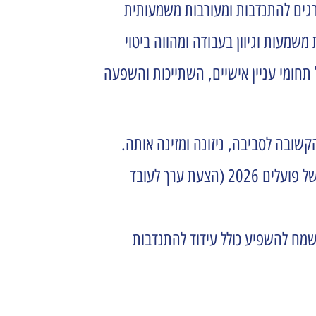
דרגים להתנדבות ומעורבות משמעותית
שמעות וגיוון בעבודה ומהווה ביטוי
 תחומי עניין אישיים, השתייכות והשפעה
 ל- Must או לפחות Desired וכחלק מהגדרת בנקאות הקשובה לסביבה, ניזונה ומזינה אותה.
הייחוד מתחדד בתפיסת הבנק שההתנדבות מהווה מנוף בתוכנית ה- (change the bank) CTB וחלק ממטריצת השינוי של פועלים 2026 (הצעת ערך לעובד
מח להשפיע כולל עידוד להתנדבות