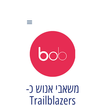
עמותת משאבי
אנוש ישראל
תפריט
משאבי אנוש כ-
Trailblazers