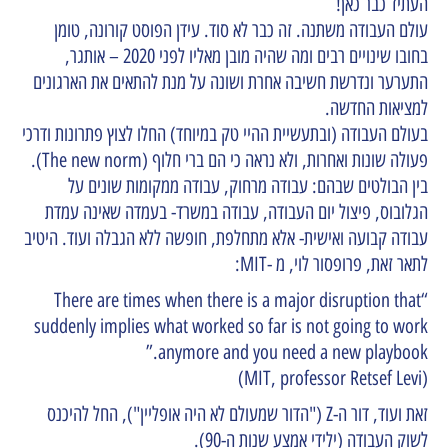
העתיד כבר כאן!
עולם העבודה משתנה. זה כבר לא סוד. עידן הפוסט קורונה, טומן
בחובו שינויים רבים ומה שהיה מובן מאליו לפני 2020 – אותגר,
התערער ונדרשת חשיבה אחרת ושונה על מנת להתאים את הארגונים
למציאות החדשה.
בעולם העבודה (ובתעשיית ההיי טק במיוחד) החלו לצוץ פתרונות ודרכי
פעולה שונות ואחרות, ולא נראה כי הם ברי חלוף (The new norm).
בין הבולטים שבהם: עבודה מרחוק, עבודה ממקומות שונים על
הגלובוס, פיצול יום העבודה, עבודה במשרד- בעמדה שאינה עמדת
עבודה קבועה ואישית- אלא מתחלפת, חופשה ללא הגבלה ועוד. היטיב
לתאר זאת, פרופסור לוי, מ -MIT:
“There are times when there is a major disruption that
suddenly implies what worked so far is not going to work
anymore and you need a new playbook.”
(MIT, professor Retsef Levi)
זאת ועוד, דור ה-Z ("הדור שמעולם לא היה אופליין"), החל להיכנס
לשוק העבודה (ילידי אמצע שנות ה-90).