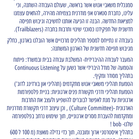
סמנכלית משאבי אנוש אשר בראשה, שעולם העבודה השתנה, וכי
עלינו, כחברת סטארט אפ מודרנית בצמיחה מהירה, להתאים עצמנו
למציאות החדשה. הבנה זו הניעה אותנו לחשיבה וגיבוש תפיסה
חדשנית של תפקידנו כסוכני שינוי ותרבות בחברה (Trailblazers).
בעבודה זו נתייחס למספר תהליכים מרכזיים אשר הובלנו בארגון, כחלק
מגיבוש תפיסה חדשנית של הארגון המשתנה:
המעבר לעבודה ההיברידית- המשלבת עבודה בבית ובמשרד: פיתוח
והטמעה של מודל היברידי אשר נשען על Continuous Listening
בתהליך מסודר ומקיף.
הטמעת תהליכי משאבי אנוש מתקדמים (תהליכי און בורדינג לדוג')
הטמעת תהליכי ודרכי תקשורת פנים ארגוניות: בניית פלטפורמות
ארגוניות על מנת לאפשר לבוברים להשפיע ולעצב את התרבות
הארגונית -(Culture Committee) , וכן עיצוב דרכי תקשורת מודרניות
ומתקדמות להעברת מסרים ארגוניים, תוך שימוש נרחב בפלטפורמה
שלנו- bob !
בתהליך איסטרטגי ארוך ומובנה, תוך כדי גדילה מואצת (מ 100 ל 600