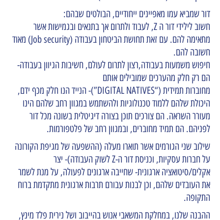
דור שמביא עמו מאפיינים ייחודיים, הבולטים שבהם:
חשוב לילידי דור ה Z, לעבוד ולתרום אך בתנאים ובגמישות אשר
מתאימה להם. עם זאת תחושת הביטחון בעבודה (Job security) מאוד
חשובה להם.
חיפוש משמעות בעבודה,רצון לתרום לעולם, חשיבות הגיוון בעבודה-
הם רק חלק מהערכים שמובילים אותם
מחוברות תמידית (​“DIG­I­TAL NATIVES”)- הנייד הנו חלק מכף ידם,
היכולת שלהם ללמוד טכנולוגיות ולהשתמש במגוון רחב שלהם הינו
מעורר השראה. הם צורכים תוכן בצורה דיגיטלית בשונה מכל דור
לפניהם. הם תמיד מחוברים, ובמגוון רחב של פלטפורמות.
שילוב שני הגורמים אשר תוארו מעלה (ההשפעה של מגיפת הקורונה
על חברות עסקיות, וכניסת דור ה-Z לשוק העבודה)- יצר
אקלים/סיטואציה ארגונית- שחייבה ארגונים לפעולה, על מנת לשמר
את העובדים שלהם, וכן לבנות עבורם תרבות ארגונית מתקדמת ברוח
התקופה.
ההבנה שלנו, במחלקת המשאבי אנוש בהייבוב ושל נירית פלד מינץ,