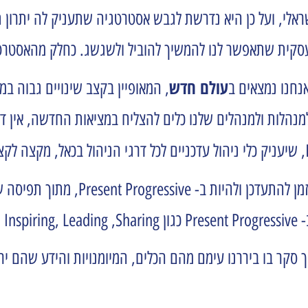
, ועל כן היא נדרשת לגבש אסטרטגיה שתעניק לה יתרון תחר
עולם חדש
נחנו נמצאים ב
, המאופיין בקצב שינויים גבוה במ
הלות ולמנהלים שלנו כלים להצליח במציאות החדשה, אין די 
, שיעניק כלי ניהול עדכניים לכל דרגי הניהול בכאל, מקצה לק
? מכיוון שאנחנו מאמינים שמנהלים חייבי
Present Progressive כגון Inspiring, Leading ,Sharing וכיו"ב, המדברים תנועה ועשייה.
וך סקר בו ביררנו עימם מהם הכלים, המיומנויות והידע שהם 