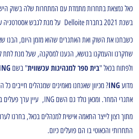
כאל נמצאת בתחרות מתמדת עם המתחרות שלה בשוק הישראלי
בשנת 2021 בחברת Delloite על מנת לגבש אסטרטגיה עסקית שתאפשר לנו להמשיך להוביל ולשגשג. כחלק מהאסטרטגיה נבחר ניהול העכשווי כציר מרכזי.
כשבחנו את השוק ואת האתגרים שהוא מזמן היום, הבנו שא
שחקרנו והעמקנו בנושא, הגענו למסקנה, שעל מנת לתת למנ
בית ספר למנהיגות עכשווית
ING
ולפתוח בכאל "
" בשם
ING
מדוע
אתגרי המחר. ומכאן נולד גם השם ING, עיין ערך פעלים ב-
מתוך רצון לייצר התאמה אישית למנהלים בכאל, בחרנו לער
התחרותי והכאוטי בו הם פועלים כיום.