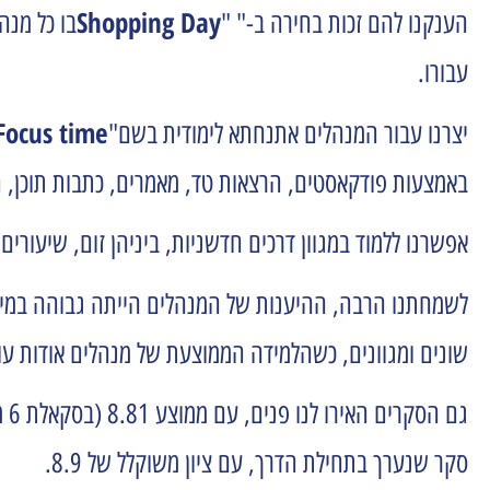
Shopping Day
הענקנו להם זכות בחירה ב-" "
בו כל מנה
עבורו.
Focus time
יצרנו עבור המנהלים אתנחתא לימודית בשם"
באמצעות פודקאסטים, הרצאות טד, מאמרים, כתבות תוכן, הז
אפשרנו ללמוד במגוון דרכים חדשניות, ביניהן זום, שיעורים פרונטליים ומוקלטים, למידת OUTDOORS, ל
לשמחתנו הרבה, ההיענות של המנהלים הייתה גבוהה במי
שונים ומגוונים, כשהלמידה הממוצעת של מנהלים אודות עולמות הנ
סקר שנערך בתחילת הדרך, עם ציון משוקלל של 8.9.