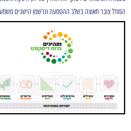
המודל צובר תאוצה בשלב ההטמעה ונרשמו הישגים משמעות