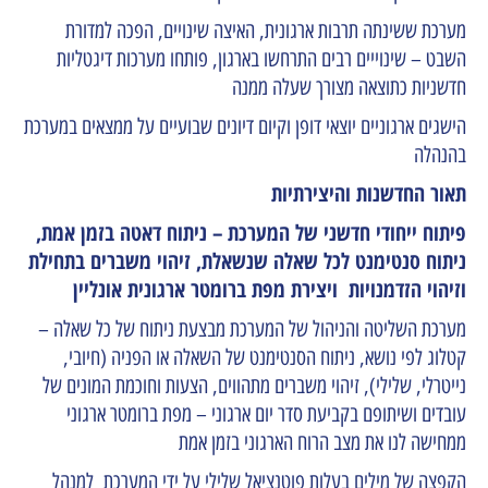
מערכת ששינתה תרבות ארגונית, האיצה שינויים, הפכה למדורת
השבט – שינוייים רבים התרחשו בארגון, פותחו מערכות דיגטליות
חדשניות כתוצאה מצורך שעלה ממנה
הישגים ארגוניים יוצאי דופן וקיום דיונים שבועיים על ממצאים במערכת
בהנהלה
תאור החדשנות והיצירתיות
פיתוח ייחודי חדשני של המערכת
– ניתוח דאטה בזמן אמת,
ניתוח סנטימנט לכל שאלה שנשאלת, זיהוי משברים בתחילת
וזיהוי הזדמנויות ויצירת מפת ברומטר ארגונית אונליין
מערכת השליטה והניהול של המערכת מבצעת ניתוח של כל שאלה –
קטלוג לפי נושא, ניתוח הסנטימנט של השאלה או הפניה (חיובי,
נייטרלי, שלילי), זיהוי משברים מתהווים, הצעות וחוכמת המונים של
עובדים ושיתופם בקביעת סדר יום ארגוני – מפת ברומטר ארגוני
ממחישה לנו את מצב הרוח הארגוני בזמן אמת
הקפצה של מילים בעלות פוטנציאל שלילי על ידי המערכת למנהל