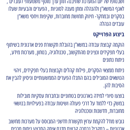
ושבסופו של יום המערכת שתיבנה תתן ערך מוסף משמעותי לעובדים ,
לאגף המשא"ן ולהנהלה ומתן מענה לסוגיות , הפערים והבעיות שעלו
בסקרים ובמחקר- חיזוק תחושת מחוברות, שקיפות ויחסי משא"ן
עובדים הנהלה
ביצוע הפרוייקט
הוקמה קבוצת עבודה במשא"ן בהובלת תקשורת פנים ארגונית בשיתוף
בעלי תפקידים ונציגים מהתקשוב, טכנולוגיה, בטחון, מערכות מידע,
ניתוח נתונים
ניתוח ממצאי הסקרים, פילוח קהלים וקבוצות בעלי תפקידים, זיהוי
הנושאים המובילים בהם התגלו הפערים הממשעותיים וניסיון להבין את
הסיבות להן.
בוצעו סיורי למידה בארגונים בטחוניים ובחברות עסקיות מובילות
במשק כדי ללמוד על דרכי פעולה ושיטות עבודה בפעילויות בנושאי
מחוברות, חדשנות וטכנולוגיה
גובש מודל להקמת ערוץ תקשורת חדשני המבוסס על מערכות מחשוב
ארגוניות – במקביל נבחרה קבוצת מדגם איתה התבצע ניתוח מרכים