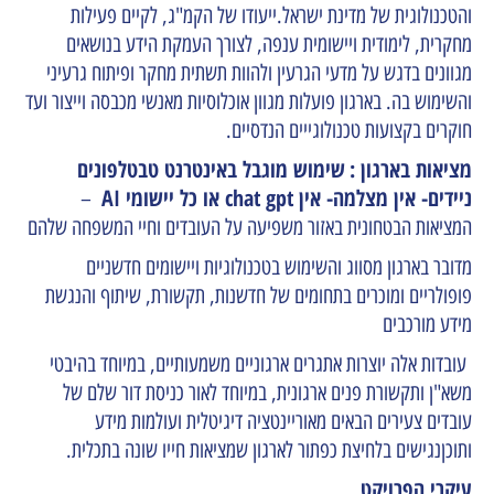
והטכנולוגית של מדינת ישראל.ייעודו של הקמ"ג, לקיים פעילות
מחקרית, לימודית ויישומית ענפה, לצורך העמקת הידע בנושאים
מגוונים בדגש על מדעי הגרעין ולהוות תשתית מחקר ופיתוח גרעיני
והשימוש בה. בארגון פועלות מגוון אוכלוסיות מאנשי מכבסה וייצור ועד
חוקרים בקצועות טכנולוגייים הנדסיים.
מציאות בארגון :
שימוש מוגבל באינטרנט טבטלפונים
ניידים- אין מצלמה- אין chat gpt או כל יישומי AI
–
המציאות הבטחונית באזור משפיעה על העובדים וחיי המשפחה שלהם
מדובר בארגון מסווג והשימוש בטכנולוגיות ויישומים חדשניים
פופולריים ומוכרים בתחומים של חדשנות, תקשורת, שיתוף והנגשת
מידע מורכבים
עובדות אלה יוצרות אתגרים ארגוניים משמעותיים, במיוחד בהיבטי
משא"ן ותקשורת פנים ארגונית, במיוחד לאור כניסת דור שלם של
עובדים צעירים הבאים מאוריינטציה דיגיטלית ועולמות מידע
ותוכןנגישים בלחיצת כפתור לארגון שמציאות חייו שונה בתכלית.
עיקרי הפרויקט