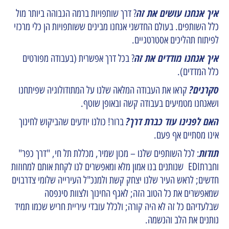
איך אנחנו עושים את זה
? דרך שותפויות ברמה הגבוהה ביותר מול
כלל השותפים. בעולם החדשני אנחנו מבינים ששותפויות הן כלי מרכזי
לפיתוח תהליכים אסטרטגיים.
איך אנחנו מודדים את זה
? בכל דרך אפשרית (בעבודה מפורטים
כלל המדדים).
סקרנים?
קראו את העבודה המלאה שלנו על המתודולוגיה שפיתחנו
ושאנחנו מטמיעים בעבודה קשה ובאופן שוטף.
האם לפנינו עוד כברת דרך?
ברור! כולנו יודעים שהביקוש לחינוך
אינו מסתיים אף פעם.
תודות
: לכל השותפים שלנו – מכון שמיר, מכללת תל חי, "דרך כפר"
וחברתEDI שנותנים בנו אמון מלא ומאפשרים לנו לקחת אותם למחוזות
חדשים; לראש העיר שלנו יצחק קשת ולמנכ"ל העירייה שלומי צדרבוים
שמאפשרים את כל הטוב הזה; לאגף החינוך ולצוות סינפסה
שבלעדיהם כל זה לא היה קורה; ולכלל עובדי עיריית חריש שכמו תמיד
נותנים את הלב והנשמה.