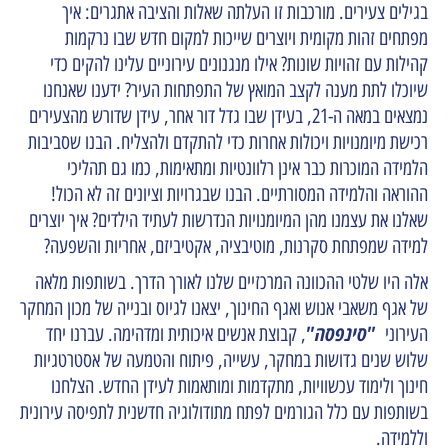
בגילים צעירים. מורכבות זו העלתה שאלות והציבה אתגרים: איך
מפתחים זהות מקומית ויוצרים שייכות למקום חדש שבו נרקמות
קהילות עם זהויות שונות? אילו מנגנונים עירוניים עלינו להקים כדי
שיוכלו לתת מענה לקצב המואץ של התפתחות העיר? ידענו שאנחנו
נמצאים במאה ה-21, בעידן שבו גדל דור אחר, עידן שדורש מהצעירים
רכישת מיומנויות ויכולות אחרות כדי להתקדם ולהצליח. הבנו שסביבות
הלמידה המוכרות כבר אינן רלוונטיות ומתאימות, כמו גם תהליכי
ההוראה והלמידה המסורתיים. הבנו שבגרויות וציונים זה לא הכול!
שאלנו את עצמנו מהן המיומנויות הנדרשות לעתיד הילדים? איך יוצרים
למידה שמפתחת סקרנות, מוטיבציה, אקטיביזם, אחריות והשפעה?
אלה היו שלטי ההכוונה המרכזיים שלנו לאורך הדרך. בשותפות מלאה
של אגף משאבי אנוש ואגף החינוך, יצאנו לגיוס ובנייה של מכון המחקר
"סינפסה"
העירוני
, קבוצת אנשים איכותית ומדהימה. עברנו יחד
שלוש שנים גדושות במחקר, עשייה, פיתוח והטמעה של אסטרטגיות
חינוך ולימוד עכשוויות, מתקדמות ומותאמות לעידן החדש. הצלחנו
בשותפות עם כלל הגורמים לפתח מתודולוגיה חדשנית לתפיסה עירונית
וללמידה.