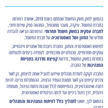
בהמשך לחוק משק החשמל שנחתם בשנת 2018, אושרה רפורמה
בחברת החשמל. עיקרה, מעבר ממונופול, המהווה ספק שירות חיוני,
לחברה עסקית במשק חשמל תחרותי
. הרפורמה הביאה להגדרה
החזון ושל האסטרטגיה
מחדש של
של חברת החשמל.
למימוש האסטרטגיה והחזון, החברה ניצבת מול אתגרים פיננסיים,
עסקיים-תחרותיים, טכנולוגיים ותרבותיים. לעמידה ביעדים ולהצלחה
קפיצת מדרגה בתפיסת
בתחרות במשק החשמל, נדרשת
המנהיגות
של החברה.
החברה זקוקה לשדרת מנהלים שיידעו להוביל אותה לניצחון, הן לאור
צרכים קיימים והן לאור תמונת העתיד הרצויה.
ההסתכלות צריכה להיות
רחבה
ואינטגרטיבית,
בהתייחסות לכלל שכבות ורמות הניהול, מעתודה
ניהולית, דרך ניהול ביניים ועד לרמה הניהולית האסטרטגית.
לתהליך כולל לפיתוח המנהיגות והמנהלים
בהתאם לכך, יצאנו
בחברה.