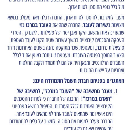
מול כלל גופי החיסכון לטווח ארוך.
מעבר לחשיבות לחיסכון לטווח ארוך, החברה דגלה מאז ומעולם בנושא
שירות לעובד
העובד במרכז
מצוינות ב
. החברה שמה את
כמי
שמעריכה את המשאב היקר ואבן יסוד של פעילותה. לשם כך, הסדרי
העסקה והסכמים קיבוציים במשך עשרות שנים הקנו לעובד מעטפת
סוציאלית נרחבת, ומעטפת שכר מתוקפה נהנה בשנים האחרונות הדור
הצעיר החוסך בפנסיה הצוברת. מעטפת זו ניתנת באופן אחיד לכלל
העובדים הרלוונטים ומכאן היה עליהם להתמודד ולקבל החלטות
ואחריות על יישום התוכנית.
האתגרים בפניהם חברת חשמל התמודדה הינם:
מעבר מחשיבה של "העובד במרכז", לחשיבה של
"האדם במרכז"
! ההבנה של החברה כי למרות ההסכמים
הקיבוציים האחידים לכלל העובדים, הטיפול בנושא הפנסיוני
הינו אישי ומה שמתאים לעובד אחד לא מתאים לעובד אחר.
החברה פעלה למפות את הסוגיה ולחשוב על כלים להתמודדות
עם אנשים שאינם רק עובדים.