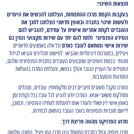
תוצאות השינוי:
בעקבות הקמת מרכז ההתמחות, הצלחנו להגשים את היעדים
ולעשות שינוי בחברה ובאופן חדשני הצלחנו לחנך את
העובדים לקחת אחריות אישית על עתידם, להנגיש להם
המידע הפנסיוני ולתת להם יחד עם שירות מקצועי וזמין גם
שירות אישי ומותאם לעובד כאדם
וכל אלה באמצעים חדשניים
ויעילים, במערכות דיגיטליות שהביאו לפישוט תהליכים והביאו לגידול
מהותי בכמות השינויים שמבצעים העובדים בתכנית הפנסיונית שלהם,
המעידים על העניין הגובר והולך בנושא, והצלחת המרכז בהעלאת
המודעות והמעורבות.
המרכז מקבל משובים חיוביים רבים מלקוחותיו: עובדים, מנהלים
ומחלקות משאבי אנוש. המרכז יודע להגיע לכל עובד בכל נקודת זמן
באופן אישי דיגיטאלי ולעורר אותו לפעולות לעתידו הפנסיוני, וכמובן,
ליישם תוכניות פנסיוניות בשכר העובד בהתאם לבחירתו.
מדוע הפרויקט מהווה פריצת דרך
:
מרכז פנסיה וגמל בחברת החשמל הינו מרכז קטן ויעיל, המונה שלושה