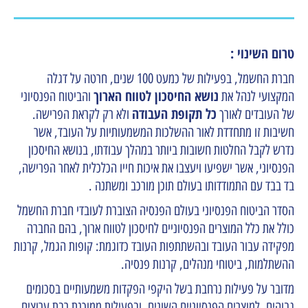
טרום השינוי :
חברת החשמל, בפעילות של כמעט 100 שנים, חרטה על דגלה
נושא החיסכון לטווח הארוך
המקצועי לנהל את
והביטוח הפנסיוני
כל תקופת העבודה
של העובדים לאורך
ולא רק לקראת הפרישה.
חשיבות זו מתחדדת לאור ההשלכות המשמעותיות על העובד, אשר
נדרש לקבל החלטות חשובות ביותר במהלך עבודתו, בנושא החיסכון
הפנסיוני, אשר ישפיעו ויעצבו את איכות חייו הכלכלית לאחר הפרישה,
בד בבד עם התמודדותו בעולם תוכן מורכב ומשתנה .
הסדר הביטוח הפנסיוני בעולם הפנסיה הצוברת לעובדי חברת החשמל
כולל את כלל המוצרים הפנסיוניים לחיסכון לטווח ארוך, בהם החברה
מפקידה עבור העובד ובהשתתפות העובד כדוגמת: קופות הגמל, קרנות
ההשתלמות, ביטוחי מנהלים, קרנות פנסיה.
מדובר על פעילות נרחבת בשל היקפי הפקדות משמעותיים בסכומים
גבוהים, למוצרים הפנסיוניים השונים, ובפעילות ממוכנת רבת ערוצים