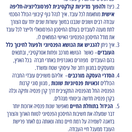
ולהפוך מדיניות קולקטיבית לפרסונליזציה-חליפה
כיצד
אישית
מותאמת לכל עובד. איך לנהל גוף קיבוצי הכולל הסכמי
עבודה רבים ושונים שנבנו במשך עשרות שנים יחד עם הצורך
לתת מענה לעובדים בעולם החיסכון הפרסונאלי ולייצר לכל עובד
את מודל החיסכון הפנסיוני האישי המתאים לו.
להנגיש את הנושא הפנסיוני ולפעול לחינוך כלל
איך ניתן
העובדים
– כאשר הנושא מורכב ופחות אטרקטיבי, ובתנאים
בהם העובדים מפוזרים גאוגרפית באתרי חברה בכל הארץ,
ומועסקים במגוון רחב של עיסוקי שטח ומשרד.
הסדרי העסקה מורכבים
– אליהם משויכים עובדי החברה
זכאויות פנסיוניות שונות
הכוללים
, מגוון סוגי קרנות
הפנסיה החל מהפנסיה התקציבית דרך קרן פנסיה ותיקה וכלה
בקרן פנסיה חדשה וביטוחי מנהלים.
הגידול בתוחלת החיים
מאפשר שנות פנסיה ארוכות יותר
דבר שמעלה את חשיבות החיסכון הפנסיוני לטווח הארוך והצורך
בדאגה לשמירה על רמת חיים נוחה ונאותה גם לאחר פרישת
העובד ממעגל חיי העבודה.