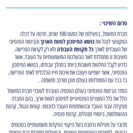
טרום השינוי :
חברת החשמל, בפעילות של כמעט 100 שנים, חרטה על דגלה
נושא החיסכון לטווח הארוך
המקצועי לנהל את
והביטוח הפנסיוני
כל תקופת העבודה
של העובדים לאורך
ולא רק לקראת הפרישה.
חשיבות זו מתחדדת לאור ההשלכות המשמעותיות על העובד, אשר
נדרש לקבל החלטות חשובות ביותר במהלך עבודתו, בנושא החיסכון
הפנסיוני, אשר ישפיעו ויעצבו את איכות חייו הכלכלית לאחר הפרישה,
בד בבד עם התמודדותו בעולם תוכן מורכב ומשתנה .
הסדר הביטוח הפנסיוני בעולם הפנסיה הצוברת לעובדי חברת החשמל
כולל את כלל המוצרים הפנסיוניים לחיסכון לטווח ארוך, בהם החברה
מפקידה עבור העובד ובהשתתפות העובד כדוגמת: קופות הגמל, קרנות
ההשתלמות, ביטוחי מנהלים, קרנות פנסיה.
מדובר על פעילות נרחבת בשל היקפי הפקדות משמעותיים בסכומים
גבוהים, למוצרים הפנסיוניים השונים, ובפעילות ממוכנת רבת ערוצים