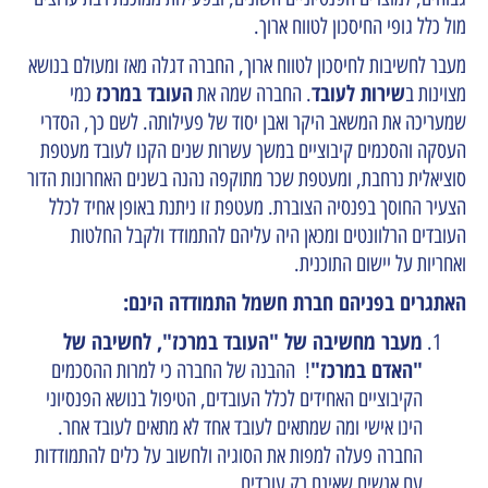
מול כלל גופי החיסכון לטווח ארוך.
מעבר לחשיבות לחיסכון לטווח ארוך, החברה דגלה מאז ומעולם בנושא
שירות לעובד
העובד במרכז
מצוינות ב
. החברה שמה את
כמי
שמעריכה את המשאב היקר ואבן יסוד של פעילותה. לשם כך, הסדרי
העסקה והסכמים קיבוציים במשך עשרות שנים הקנו לעובד מעטפת
סוציאלית נרחבת, ומעטפת שכר מתוקפה נהנה בשנים האחרונות הדור
הצעיר החוסך בפנסיה הצוברת. מעטפת זו ניתנת באופן אחיד לכלל
העובדים הרלוונטים ומכאן היה עליהם להתמודד ולקבל החלטות
ואחריות על יישום התוכנית.
האתגרים בפניהם חברת חשמל התמודדה הינם:
מעבר מחשיבה של "העובד במרכז", לחשיבה של
"האדם במרכז"
! ההבנה של החברה כי למרות ההסכמים
הקיבוציים האחידים לכלל העובדים, הטיפול בנושא הפנסיוני
הינו אישי ומה שמתאים לעובד אחד לא מתאים לעובד אחר.
החברה פעלה למפות את הסוגיה ולחשוב על כלים להתמודדות
עם אנשים שאינם רק עובדים.