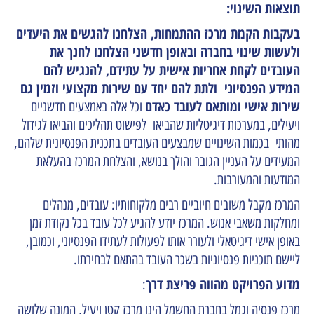
תוצאות השינוי:
בעקבות הקמת מרכז ההתמחות, הצלחנו להגשים את היעדים
ולעשות שינוי בחברה ובאופן חדשני הצלחנו לחנך את
העובדים לקחת אחריות אישית על עתידם, להנגיש להם
המידע הפנסיוני ולתת להם יחד עם שירות מקצועי וזמין גם
שירות אישי ומותאם לעובד כאדם
וכל אלה באמצעים חדשניים
ויעילים, במערכות דיגיטליות שהביאו לפישוט תהליכים והביאו לגידול
מהותי בכמות השינויים שמבצעים העובדים בתכנית הפנסיונית שלהם,
המעידים על העניין הגובר והולך בנושא, והצלחת המרכז בהעלאת
המודעות והמעורבות.
המרכז מקבל משובים חיוביים רבים מלקוחותיו: עובדים, מנהלים
ומחלקות משאבי אנוש. המרכז יודע להגיע לכל עובד בכל נקודת זמן
באופן אישי דיגיטאלי ולעורר אותו לפעולות לעתידו הפנסיוני, וכמובן,
ליישם תוכניות פנסיוניות בשכר העובד בהתאם לבחירתו.
מדוע הפרויקט מהווה פריצת דרך
:
מרכז פנסיה וגמל בחברת החשמל הינו מרכז קטן ויעיל, המונה שלושה