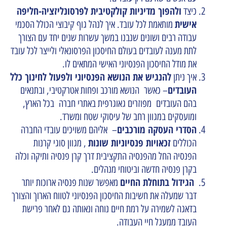
ולהפוך מדיניות קולקטיבית לפרסונליזציה-חליפה
כיצד
אישית
מותאמת לכל עובד. איך לנהל גוף קיבוצי הכולל הסכמי
עבודה רבים ושונים שנבנו במשך עשרות שנים יחד עם הצורך
לתת מענה לעובדים בעולם החיסכון הפרסונאלי ולייצר לכל עובד
את מודל החיסכון הפנסיוני האישי המתאים לו.
להנגיש את הנושא הפנסיוני ולפעול לחינוך כלל
איך ניתן
העובדים
– כאשר הנושא מורכב ופחות אטרקטיבי, ובתנאים
בהם העובדים מפוזרים גאוגרפית באתרי חברה בכל הארץ,
ומועסקים במגוון רחב של עיסוקי שטח ומשרד.
הסדרי העסקה מורכבים
– אליהם משויכים עובדי החברה
זכאויות פנסיוניות שונות
הכוללים
, מגוון סוגי קרנות
הפנסיה החל מהפנסיה התקציבית דרך קרן פנסיה ותיקה וכלה
בקרן פנסיה חדשה וביטוחי מנהלים.
הגידול בתוחלת החיים
מאפשר שנות פנסיה ארוכות יותר
דבר שמעלה את חשיבות החיסכון הפנסיוני לטווח הארוך והצורך
בדאגה לשמירה על רמת חיים נוחה ונאותה גם לאחר פרישת
העובד ממעגל חיי העבודה.