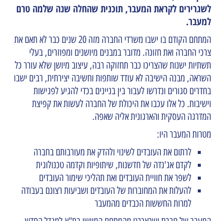
לשגרירים לקראת המעבר, תוכנית שהחלה שנה שלמה טרם
למעבר.
המתחם הקודם בו ישבו משרדי החברה מזה 20 שנים כבר לא תאם את
צרכי החברה ואת חזונה. מדובר במבנים מיושנים ומפוזרים, בעלי
תשתיות ישנות שהצריכו כבר תחזוקה רבה, עיצוב מיושן שלא עורר כל
השראה, מבנה הישיבה לא עודד שותפות וחשיבה יצירתית, רבים ישבו
בחדרים סגורים ונדרשו לעבור בין בניינים בכדי להגיע לפגישות
וישיבות. כל אלו עכבו את היכולת של החברה לעשות את קפיצת
המדרגה העסקית והארגונית אליה שאפה.
מטרות המעבר היו:
לרתום את העובדים לשינוי ולהדק את מעורבותם בחברה
לקדם אג'נדה של חדשנות, שיתופיות וקדמה טכנולוגית
לשפר את חוויית העובדים ואת תהליכי שימור העובדים
להעלות את המחוברות של העובדים ושביעות רצונם בעבודה
למרות החששות הכבדים מהמעבר
המעבר של חברת ישראכרט מהמתחם המיושן בת"א למגדל החדש