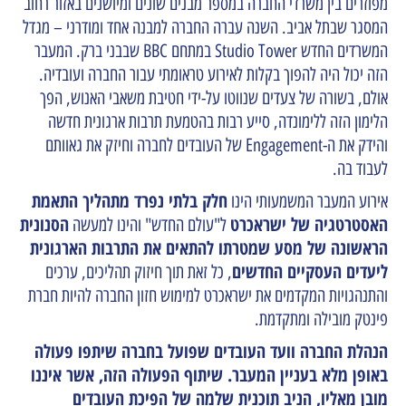
מפוזרים בין משרדי החברה במספר מבנים שונים ומיושנים באזור רחוב
המסגר שבתל אביב. השנה עברה החברה למבנה אחד ומודרני – מגדל
המשרדים החדש Studio Tower במתחם BBC שבבני ברק. המעבר
הזה יכול היה להפוך בקלות לאירוע טראומתי עבור החברה ועובדיה.
אולם, בשורה של צעדים שנווטו על-ידי חטיבת משאבי האנוש, הפך
הלימון הזה ללימונדה, סייע רבות בהטמעת תרבות ארגונית חדשה
והידק את ה-Engagement של העובדים לחברה וחיזק את גאוותם
לעבוד בה.
חלק בלתי נפרד מתהליך התאמת
אירוע המעבר המשמעותי הינו
האסטרטגיה של ישראכרט
הסנונית
ל"עולם החדש" והינו למעשה
הראשונה של מסע שמטרתו להתאים את התרבות הארגונית
ליעדים העסקיים החדשים
, כל זאת תוך חיזוק תהליכים, ערכים
והתנהגויות המקדמים את ישראכרט למימוש חזון החברה להיות חברת
פינטק מובילה ומתקדמת.
הנהלת החברה וועד העובדים שפועל בחברה שיתפו פעולה
באופן מלא בעניין המעבר. שיתוף הפעולה הזה, אשר איננו
מובן מאליו, הניב תוכנית שלמה של הפיכת העובדים