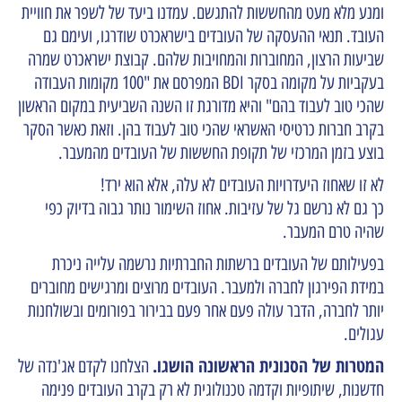
ומנע מלא מעט מהחששות להתגשם. עמדנו ביעד של לשפר את חוויית
העובד. תנאי ההעסקה של העובדים בישראכרט שודרגו, ועימם גם
שביעות הרצון, המחוברות והמחויבות שלהם. קבוצת ישראכרט שמרה
בעקביות על מקומה בסקר BDI המפרסם את "100 מקומות העבודה
שהכי טוב לעבוד בהם" והיא מדורגת זו השנה השביעית במקום הראשון
בקרב חברות כרטיסי האשראי שהכי טוב לעבוד בהן. וזאת כאשר הסקר
בוצע בזמן המרכזי של תקופת החששות של העובדים מהמעבר.
לא זו שאחוז היעדרויות העובדים לא עלה, אלא הוא ירד!
כך גם לא נרשם גל של עזיבות. אחוז השימור נותר גבוה בדיוק כפי
שהיה טרם המעבר.
בפעילותם של העובדים ברשתות החברתיות נרשמה עלייה ניכרת
במידת הפירגון לחברה ולמעבר. העובדים מרוצים ומרגישים מחוברים
יותר לחברה, הדבר עולה פעם אחר פעם בבירור בפורומים ובשולחנות
עגולים.
המטרות של הסנונית הראשונה הושגו.
הצלחנו לקדם אג'נדה של
חדשנות, שיתופיות וקדמה טכנולוגית לא רק בקרב העובדים פנימה