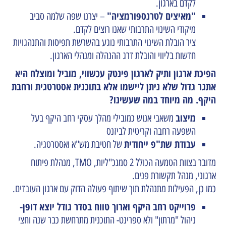
לקדם בארגון.
"מאיצים לטרנספורמציה"
– יצרנו שפה שלמה סביב
מיקודי השינוי התרבותי שאנו רוצים לקדם.
ציר הובלת השינוי התרבותי נוגע בהשרשת תפיסות והתנהגויות
חדשות בליווי והובלת דרג ההנהלה ומנהלי הארגון.
הפיכת ארגון ותיק לארגון פינטק עכשווי, מוביל ומוצלח היא
אתגר גדול שלא ניתן ליישמו אלא בתוכנית אסטרטגית ורחבת
היקף. מה מיוחד במה שעשינו?
מיצוב
משאבי אנוש כמובילי מהלך עסקי רחב היקף
בעל
השפעה רחבה וקריטית לביזנס
עבודת שת"פ ייחודית
של חטיבת מש"א ואסטרטגיה
.
מדובר בצוות הטמעה הכולל 2 סמנכ"ליות,
TMO,
מנהלת פיתוח
ארגוני, מנהל תקשורת פנים.
כמו כן, הפעילות מתנהלת תוך שיתוף פעולה הדוק עם ארגון העובדים.
פרוייקט רחב היקף וארוך טווח בסדר גודל יוצא דופן-
ניהול "מרתון" ולא ספרינט- התוכנית מתרחשת כבר
שנה וחצי