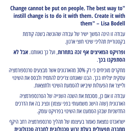
"Change cannot be put on people. The best way to
instill change is to do it with them. Create it with
them" – Lisa Bodell
עבודה זו הינה המשך ישיר של עבודה שהוגשה בשנה קודמת
בקטגוריית תהליכי שינוי חוצי ארגון.
ופרויקט המאיצים אף זכה בתחרות
אבל לא
, ועל כך גאוותנו.
הסתפקנו בכך
.
מחקרים מוכיחים כי רק 30% מהארגונים אשר מבצעים טרנספורמציה
עסקית יצליחו בכך. הבנו שאנחנו צריכים להתמיד ולבסס את השינוי
ולייצר את הפעולות שיביאו להטמעת השינוי ולתוצאות.
עבודה זו אם כן, מסכמת את השנה השנייה של הטרנספורמציה
הארגונית (שזה הישג משמעותי בפני עצמו) ונציג בה את הדרכים
החדשניות שבהן הטמענו את השינוי בפרויקט עומק.
ישראכרט נמצאת כאמור בעיצומו של תהליך טרנספורמציה רחב היקף
מחברה תפעולית בעלת זרוע טכנולוגית לחברה טכנולוגית