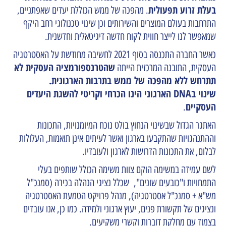
בעלת זרוע תפעולית
. מהפכה של ממש הכוללת יעדים שאפתניים,
התרחבות בעולם המוצרים והשירותים וכן שינוי טכנולוגי רחב היקף
שמאפשר לנו לייצר חווית לקוח חדשה דיגיטאלית וחדשנית.
כאשר החברה התכנסה בסוף 2021 לחשיבה מחודשת על האסטרטגיה
שהטרנספורמציה העסקית לא
העסקית, התובנה המרכזית הייתה
תתרחש ללא מהפכה של ממש בתרבות הארגונית.
שינוי בDNA הארגוני הינו הכרחי וקריטי להשגת היעדים
העסקיים
.
האתגר הגדול שבשינוי הנחוץ בולט נוכח המיומנויות, התכונות
וההתנהגויות שהתקבעו בארגון ואשר לעיתים אינן תואמות, העלולות
לבלום, את התכונות הדרושות לארגון ולעובדיו.
לשם עמידה במשימה הוקם צוות משימה הכולל שותפים בעלי
התמחויות ו"כובעים שונים", שכלל נציגי הנהלה בכירה (סמנכ"ל
מש"א + סמנכ"ל אסטרטגיה), מנהל פרויקט הטמעת האסטרטגיה
ונציגים של תקשורת פנים, יעוץ ארגוני ולמידה. כמו כן, אנו עובדים
בצמוד עם מחלקת דוברות וקשרי משקיעים.