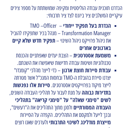
הגדרנו תוכנית עבודה הוליסטית ומקיפה שמושתתת על מספר צירים
עיקריי
ם המשלבים ציר ביזנס לצד ציר תרבותי:
הגדרת בעל תפקיד ייחודי
TMO –Officer
–
Transformation Manager – מנהל בכיר שתפקידו להוביל
תפקיד חדש שלא קיים
את ניהול פרוייקט ניהול השינוי
–
בארגונים אחרים
משמעת אסטרטגית
– הצבת יעדים שאפתניים והכנסת
טכנולוגיות ושיטות עבודה חדישות שיאפשרו את השגתם.
עבודת סיירות חוצת ארגון
– כדי לייצר מהלכי "קומנדו"
יצרנו סיירת בהובלת ה-TMO ובחסות המנכ"ל אשר מטרתה
סיירות אלו נפגשות
לייצר מיקוד בפרוייקטים אסטרטגים.
בתדירות גבוהה
על מנת לעבור על תהליכי העבודה השונים,
לשים "סימני שאלה" על "סימני קריאה" בתהליכי
העבודה המסורתיים
ולסנן מתוך התהליכים את ה"רעשים",
ובכך לייעל ולמקסם את התהליכים. הקפדה על הסיירות
מייצרת מודלינג לשינוי התרבותי
ולערכים שאנו רוצים