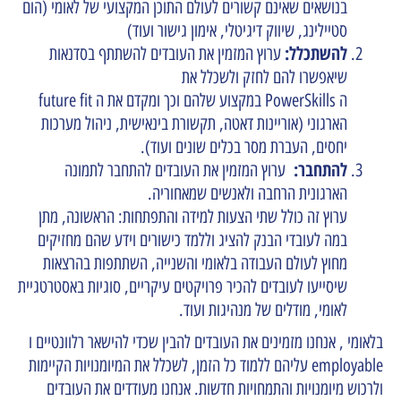
בנושאים שאינם קשורים לעולם התוכן המקצועי של לאומי (הום
סטיילינג, שיווק דיגיטלי, אימון גישור ועוד)
להשתכלל:
ערוץ המזמין את העובדים להשתתף בסדנאות
שיאפשרו להם לחזק ולשכלל את
ה PowerSkills במקצוע שלהם וכך ומקדם את ה future fit
הארגוני (אוריינות דאטה, תקשורת בינאישית, ניהול מערכות
יחסים, העברת מסר בכלים שונים ועוד).
להתחבר:
ערוץ המזמין את העובדים להתחבר לתמונה
הארגונית הרחבה ולאנשים שמאחוריה.
ערוץ זה כולל שתי הצעות למידה והתפתחות: הראשונה, מתן
במה לעובדי הבנק להציג וללמד כישורים וידע שהם מחזיקים
מחוץ לעולם העבודה בלאומי והשנייה, השתתפות בהרצאות
שיסייעו לעובדים להכיר פרויקטים עיקריים, סוגיות באסטרטגיית
לאומי, מודלים של מנהיגות ועוד.
בלאומי
, אנחנו מזמינים את העובדים להבין שכדי להישאר רלוונטיים ו
employable עליהם ללמוד כל הזמן, לשכלל את המיומנויות הקיימות
ולרכוש מיומנויות והתמחויות חדשות. אנחנו מעודדים את העובדים