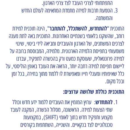
התפתחותי לצרכי העובד לצד צרכי הארגון.
הטמעת תרבות למידה מתמדת המתאימה לעולם החדש
והמשתנה.
להתחדש, להשתכלל, להתחבר
התוכנית "
", הינה תוכנית למידת
רוחב, שהשקנו בלאומי בשנתיים האחרונות. התוכנית באה לתת מענה
לצרכים המשתנים, של הארגון והעובדים ומביאה לידי ביטוי, שינוי
משמעותי בתפיסת הלמידה הארגונית. מלמידה, המבוססת ברובה על
למידה פרונטאלית, שעוסקת כמעט ורק בהכשרה לתפקיד, עברנו
ליישום תפיסת למידה רחבה יותר, הרואה את העובד באופן הוליסטי, על
כלל שאיפותיו ומעגלי חייו ומאפשרת לו ללמוד מתוך בחירה, בכל זמן
ובכל מקום.
התוכנית כוללת שלושה ערוצים:
להתחדש
:
ערוץ המזמין את העובדים ללמוד ידע חדש וכולל
שתי הצעות למידה. הראשונה, מסלול הכשרה, המקנה לעובד
מקצוע ותפקיד חדש בתוך לאומי (SHIFT), במקצועות
טכנולוגיים לצד בנקאיים. והשנייה, השתתפות בקורסים