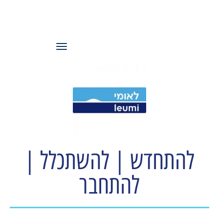
עמותת משאבי
אנוש ישראל
תפריט
להתחדש | להשתכלל |
להתחבר