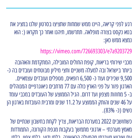
רגע לפני קריאה, היינו ממש שמחות שתציצו בסרטון שלנו במציג את
בטא נקסט בצורה מופלאה. תתרשמו, תיהנו ואחר כך תקראו (: הוא
נמצא ממש כאן:
https://vimeo.com/726693303/e7a9203729
מכבי שירותי בריאות, קופת החולים המובילה, המתקדמת והאהובה
ביותר בישראל ובה למעלה משניים וחצי מיליון מבוטחים ועובדים בה כ-
9,500 שכירים ועוד כ- 6,500 רופאים, מטפלים ועובדים עצמאיים.
הארגון פזור על פני הארץ כולה עם 77 מרחבים גיאוגרפיים המנוהלים
ב- 5 מחוזות מצפון ועד דרום. הגיל הממוצע של העובדים במכבי עומד
על 46 שנים והותק הממוצע על 11.2 שנים ומרבית העובדות בארגון הן
נשים (כ- 83%).
כשחושבים 2022 במערכת הבריאות, צריך לקחת בחשבון שנתיים של
מאמץ מערכתי – ארגוני מתמשך בעקבות מגפת הקורונה, התמודדות
עם שיבוש מערכתי מהמעלה הראשונה, בלתי ידוע, בלתי צפוי, בלתי