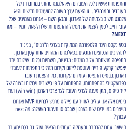
והתפתחות אישית לכל העובדים היא אלמנט מהותי במחוברות של
העובדים והמנהלים. זו הצעת ערך חשובה למועמדים חדשים והיא
אלמנט חשוב בצמיחה של הארגון. ומכאן השם – אנחנו מאמינים שכל
מה
עובד חייב לסמן לעצמו את מסלול ההתפתחות שלו ולשאול תמיד –
NEXT?
בטא נקסט הינה פלטפורמה הממוקדת בצרכי ה"רבים", בניגוד
לתהליכים הנפוצים הנוגעים בטאלנטים המהווים אחוז קטן בארגון.
התפיסה מושתתת על 3 ממדים: מדיניות, תשתיות וכלים. שילובם יחד
יאפשר קרקע פורייה ועוטפת לייזום וקידום תהליכי התפתחות לעובדי
הארגון.בבסיס התפיסה עומדים עקרונות כמו העצמת העובד
כפרואקטיבי בהתפתחותו, התפתחות על פי כישורים ויכולות ובצורה של
קיר טיפוס, מתן מענה לצרכי העובד לצד צרכי הארגון (win win) ועוד
בימים אלה אנו עולים לאוויר עם פיילוט מרגש לבחינת MVP ואנחנו
מייצרים במו ידינו שיח בארגון שבבסיסו תעמוד השאלה: מה next
עבורך?
הישארו עמנו להרחבה והעמקה בעמודים הבאים ואולי גם בכם יתעורר