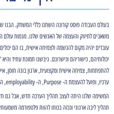
בעולם העבודה פוסט קורונה השתנו כללי המשחק. הבנו שכא
משאבים לחיזוק והעצמה של האנשים שלנו. מגמות עולם ה
עובדים יהיה מקום להגשמה ולצמיחה אישית, בו הם יכולים
יכולותיהם, כישוריהם וכישרונם. גיבשנו תמונת עתיד והי
להתפתחות, צמיחה אישית ומקצועית, ארגון בונה חוסן, אישי
ערכיו, ופועל להעצמת ה- Purpose, ה- employability, ה-Leadership וה- well being של אנשיו.
המשימה שלנו היתה לעצב תהליך הערכה חדש, אבל גם חדשנ
תהליך ליבה ארגוני וככזה בכוחו להוות פלטפורמה משמעו