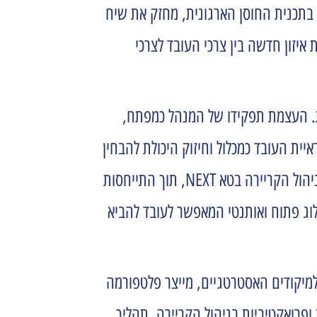
 בתכנית החוסן הארגונית, מחזק את שיח
יזון חדשה בין צרכי העובד לצרכי
התפתחות. העצמת תפקידו של המנהל כמפתח,
P הטמעת הערכה רב ממדית המאפשרת ראיית העובד כמכלול וחיזוק היכולת להבחין
בעוצמות, להוקיר עובדים ולכוון את עשייתם בצורה מיטיבה ומיטבית. בציר ה – Employability תמיכה בהטמעת תפיסת ניהול הקריירה בטא NEXT, תוך התייחסות
וס סטנדרטיזציה שתאפשר תמיכה בתהליכי המשך. בציר ה – Well being קידום דיאלוג פתוח ואותנטי המאפשר לעובד להביא
למיקודים האסטרטגיים, מייצר פלטפורמה
פרואקטיביות בניהול הקריירה. תהליך