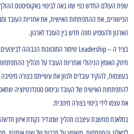
שפת העולם החדש כפי שזו באה לביטוי באקוסיסטם ההולך ו
הכישורים, את ההתפתחות האישית, את אחריות העובד ומבסס
הארגון ולהטמיע חוזה חדש בין העובד לארגון.
בציר ה – Leadership שימור המוכוונות ה
את עצמו לידי ביטוי בצורה מיטבית.
במלאכת מחשבת עיצבנו תהליך שמגדיר נקודת איזון חדשה בי
לדיאלוג והתפתחות, משפיע על תרבות של שיח אותנטי, מחז