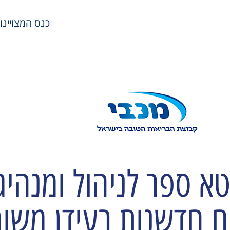
כנס המצויינות במשאבי
א ספר לניהול ומנהיג
ים חדשנות בעידן משו