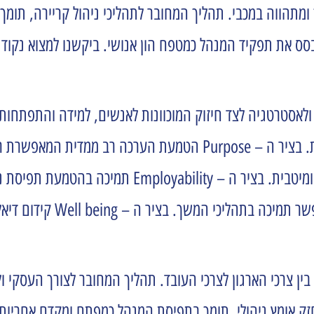
מתהווה במכבי. תהליך המחובר לתהליכי ניהול קריירה, תומך
 את תפקיד המנהל כמטפח הון אנושי. ביקשנו למצוא נקודת א
גבוהה לביצועים ולאסטרטגיה לצד חיזוק המוכוונות לאנשים, למידה ו
חיזוק האומץ הניהולי ואחריות העובד על תהליך ההתפתחות. בציר ה – urpose
להתפתחות האישית של העובד וביס
ן צרכי הארגון לצרכי העובד. תהליך המחובר לצורך העסקי ו
ק אומץ ניהולי, תומך בתפיסת המנהל כמפתח ומקדם אחריות ו