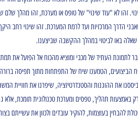
י. זהו לא "עוד שינוי" של טופס או מערכת, זהו מהלך שלם 
בני הדרך המרכזיות ועד לרמת המערכת. זהו שינוי רחב היקף
 שאלה באו לביטוי במהלך ההקשבה שביצענו.
employ וwell being-. חיזקנו את שיח הביצועים, הטמענו שיח של התפתחות מתוך
ביססנו את ההוגנות והסטנדרטיזציה, שיפרנו את חוויית המ
א רק באמצעות תהליך, טפסים ומערכת טכנולוגית תומכת, אלא
לת להבחין בעוצמות, להוקיר עובדים ולכוון את עשייתם בצור