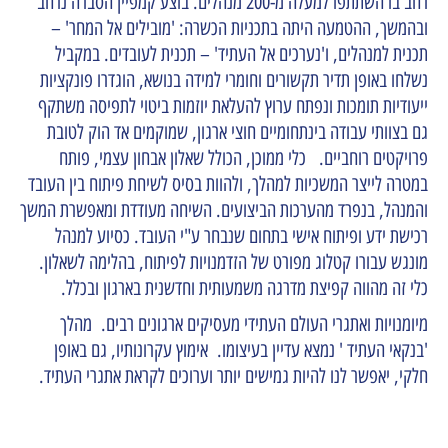
רחב בו השתתפו למעלה מ-200 מנהלים. בוצע קמפיין הסברה נרחב
ובהמשך, ההטמעה היתה בתכניות הכשרה: 'מובילים אל המחר' –
תכנית למנהלים, ו'נערכים אל העתיד' – תכנית לעובדים. במקביל
נשלחו באופן תדיר תקשורים וחומרי למידה בנושא, הוגדרו פונקציות
ייעודיות תומכות ונפתח ערוץ להעלאת יוזמות ביטוי לתפיסה משתקף
גם בצוותי עבודה בינתחומיים חוצי ארגון, שמוקמים אד הוק לטובת
פרויקטים רוחביים. כלי ממוכן, הכולל שאלון אבחון עצמי, פותח
במטרה לייצר המשכיות למהלך, ולהוות בסיס לשיחת פיתוח בין העובד
והמנהל, בנפרד מהערכות הביצועים. השיחה מעודדת ומאפשרת המשך
רכישת ידע ופיתוח אישי בתחום שנבחר ע"י העובד. כסיוע למנהל
מונגש עבורו קטלוג מפורט של הזדמנויות לפיתוח, בהלימה לשאלון.
כלי זה מהווה קפיצת מדרגה משמעותית וחדשנית בארגון ובכלל.
מיומנויות ואתגרי העולם העתידי מעסיקים ארגונים רבים. מהלך
'בנקאי העתיד ' נמצא עדיין בעיצומו. אימוץ עקרונותיו, גם באופן
חלקי, יאפשר לנו להיות גמישים יותר וערוכים לקראת אתגרי העתיד.