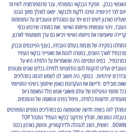
האנושי בבנק. תפקיד הבנקאי המסורתי, עבר טרנספורמציה לשירות
יוזם לצד דיגיטציה זמינה ללקוח ולבנקאי. יצאנו למהלך מתוך הבנה
שעלינו כארגון לשים דגש יחד עם המנהלים והעובדים על התפתחות
העובד, זיהוי עוצמותיו ופיתוחו האישי. זאת במטרה שירכוש נכסי
קריירה שיאפשרו את פיתוחו האישי ויביאו גם ערך משמעותי לארגון.
התחלנו בסקירה של מגמות בעולם העבודה, בענף הפיננסים ובבנק
מרכנתיל לאורך השנים, במטרה לזהות את מאפייני בנקאי העתיד
במרכנתיל. בסיס התפיסה היה שהאחריות על הלמידה היא על
העובדים ועלינו להקנות להם הזדמנויות ללמידה בכלים שונים ומגוונים
ובדרכים יצירתיות. בנוסף, היה חשוב לנו לשמש דוגמה בתהליכים
שאנו מובילים וליישם את העקרונות באופן שיתמוך בשינוי התפיסתי
בכל תחומי הפעילות של עולם משאבי אנוש כולל התאמת גיוס
מועמדים, חדשנות בלמידה, טיפול בפרט והתאמה של ההסכמים.
המהלך לווה בשפה חדשה שהוטמעה גם בתהליכים נוספים המפורטים
בעבודה המוגשת. תהליך פרויקט 'בנקאי העתיד' התנהל TOP
DOWN. ראשית, הוצג להנהלה ולדירקטוריון, והושק בארגון בכנס