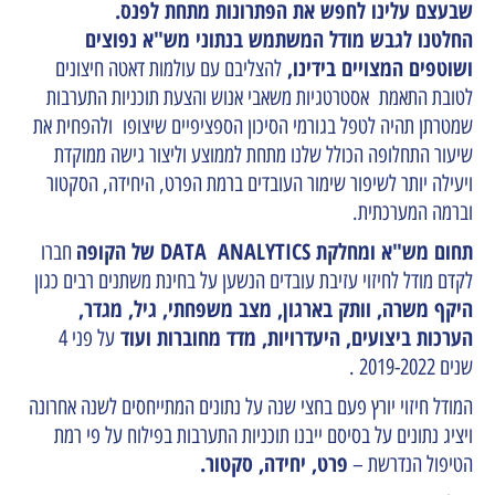
שבעצם עלינו לחפש את הפתרונות מתחת לפנס.
החלטנו לגבש מודל המשתמש בנתוני מש"א נפוצים
ושוטפים המצויים בידינו,
להצליבם עם עולמות דאטה חיצונים
לטובת התאמת אסטרטגיות משאבי אנוש והצעת תוכניות התערבות
שמטרתן תהיה לטפל בגורמי הסיכון הספציפיים שיצופו ולהפחית את
שיעור התחלופה הכולל שלנו מתחת לממוצע וליצור גישה ממוקדת
ויעילה יותר לשיפור שימור העובדים ברמת הפרט, היחידה, הסקטור
וברמה המערכתית.
תחום מש"א ומחלקת DATA ANALYTICS של הקופה
חברו
לקדם מודל לחיזוי עזיבת עובדים הנשען על בחינת משתנים רבים כגון
היקף משרה, וותק בארגון, מצב משפחתי, גיל, מגדר,
הערכות ביצועים, היעדרויות, מדד מחוברות ועוד
על פני 4
שנים 2019-2022 .
המודל חיזוי יורץ פעם בחצי שנה על נתונים המתייחסים לשנה אחרונה
ויציג נתונים על בסיסם ייבנו תוכניות התערבות בפילוח על פי רמת
פרט, יחידה, סקטור.
הטיפול הנדרשת –