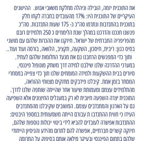
את התוכנית יזמה, הובילה וניהלה מחלקת משאבי אנוש. ההישגים
העיקריים של התוכנית היו: 17% מהעובדים בחברה לקחו חלק
בתוכנית בהתנדבות ונתרמו סה"כ כ- 175 שעות התנדבות. סה"כ
פגשנו חנכנו והדרכנו במהלך שנת הלימודים כ 250 תלמידים רובם
מהפריפריה החברתית של ישראל. חיזקנו את ההכרות שלהם עם מושגי
בסיס כגון: ריבית, חיסכון, השקעה, תקציב, הלוואה, בורסה ועוד ועוד..
ותוך כדי המפגשים הרחבנו גם את מנעד החלומות שלהם לעתיד.
במערכי ההדרכה שלנו שילבנו למידה דרך משחק מונופול פיננסי,
סיורים בבית ההשקעות ולמידה המומחים שלנו תוך כדי צפייה במסחרי
המסחר בזמן אמת. קיבלנו פידבקים מחזקים מצוותי ההוראה,
מהתלמידים עצמם ומעמותת שיעור אחר שהייתה שותפה שלנו לדרך.
התוכנית יצרה השפעה חיובית לא רק במעגלים החיצונים אלא השפיעה
גם על הארגון והמתנדבים עצמם. המשובים שקיבלנו מהמתנדבים
העידו כי חווית ההתנדבו ת עבורם הייתה משמעותית במספר היבטים:
ההתנדבות אפשרה לעובדים להביא לידי ביטוי יכולות נוספות שלהם,
חיזקה קשרים חברתיים, אפשרה להם לתרום מהידע והניסיון הייחודי
שלהם בתחום הפיננסי ובעיקר מילאה אותם בסיפוק על התרומה