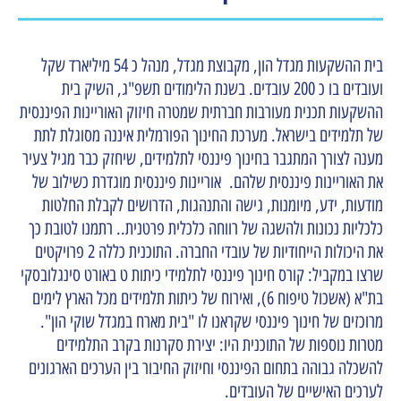
בית ההשקעות מגדל הון, מקבוצת מגדל, מנהל כ 54 מיליארד שקל
ועובדים בו כ 200 עובדים. בשנת הלימודים תשפ"ג, השיק בית
ההשקעות תכנית מעורבות חברתית שמטרה חיזוק האוריינות הפיננסית
של תלמידים בישראל. מערכת החינוך הפורמלית איננה מסוגלת לתת
מענה לצורך המתגבר בחינוך פיננסי לתלמידים, שיחזק כבר מגיל צעיר
את האוריינות פיננסית שלהם. אוריינות פיננסית מוגדרת כשילוב של
מודעות, ידע, מיומנות, גישה והתנהגות, הדרושים לקבלת החלטות
כלכליות נכונות ולהשגה של רווחה כלכלית פרטנית.. רתמנו לטובת כך
את היכולות הייחודיות של עובדי החברה. התוכנית כללה 2 פרויקטים
שרצו במקביל: קורס חינוך פיננסי לתלמידי כיתות ט באורט סינגלובסקי
בת"א (אשכול טיפוח 6), ואירוח של כיתות תלמידים מכל הארץ לימים
מרוכזים של חינוך פיננסי שקראנו לו "בית מארח במגדל שוקי הון".
מטרות נוספות של התוכנית היו: יצירת סקרנות בקרב התלמידים
להשכלה גבוהה בתחום הפיננסי וחיזוק החיבור בין הערכים הארגונים
לערכים האישיים של העובדים.