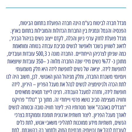
מגדל חברה לביטוח בע"מ הינה חברה הפועלת בתחום הביטוח,
הפנסיה והגמל ונמנית בין החברות הגדולות והמובילות בתחום בארץ.
מגדל פועלת לחזק ערכי גיוון והכלה, לקדם ייצוג נשים בניהול הבכיר,
לדאוג לשוויון בשכר ולאפשר לנשים סביבת עבודה בטוחה ומותאמת
כמה שניתן לצרכיהן הייחודיים. החברה מונה כ 500,3 עובדות ועובדים,
מתוכן כ- %77 נשים מידי שנה החברה מלווה כ –350 עובדות שיוצאות
לחופשת לידה. יציאה של נשים לחופשת לידה היא חלק משמעותי
ויומיומי משגרת החברה, וחלק מניהול ההון האנושי. לכן, חשוב היה לנו
לתת הכרה ולגיטימציה לנשים לנהל את מעגל הפריון – היריון, לידה
חופשת לידה, וחזרה למעגל העבודה. רצינו לייצר תנאים מתאימים
וחוויה מעצימה סביב נושא פרטי וייחודי זה. מתוך כך "נולד" פרויקט
"מגדלים באהבה" אשר מטרותיו היו: ליצור חוויה טובה ובטוחה לנשים
לאורך מעגל הפריון. ליצור תשתית ארגונית תומכת וממוקדת בצרכי
הנשים, תשתיות מידע ממוכנות לתהליכי משאבי אנוש, לתת כלים
לעובדת לנהל את זכויותיה מבחינת החוק ולתמוך בה בהשגתם. לתת