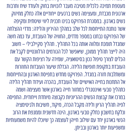
מעטפת תמיכה כלכלית מטיבה מעבר לזכויות בחוק ולעודד שיח ותרבות
ארגונית מכבדת, ומעצימה נשים ברגעים ייחודיים אלה כחלק מחיזוק
נשים בארגון. במסגרת הפרויקט בנינו תכנית ליווי שיטתית ומקיפה
אשר נותנת התייחסות לכל שלב במהלך ההיריון והלידה: מדדי ההצלחה
של הפרויקט נבחנו במספר מדדים, החוויה של העובדת, עד כמה חשה
שמגדל תומכת ומלווה אותה בכל התהליך. תהליך סקיילבילי – חשוב
היה לייצר תהליך ממוכן, שיאפשר לכל הגורמים הרלוונטיים לקבל את
הכלים לצורך טיפול נכון בסיטואציה, שמירה על רציפות הקשר עם
העובדת בתקופת חופשת הלידה. הגדלת שיעור העובדות החוזרות
ומשתלבות חזרה במגדל. הפרויקט מחדש בתפיסת הארגון ובהתייחסות
אל התחנות בחייה האישיים של העובדת, בהכרה ועידוד תהליך הלידה
כתהליך טבעי ואינטגרלי במחזור חייה בארגון אשר מעצימה ושמה
במרכז את קבוצת הנשים ההריוניות כקבוצה מיוחדת וייחודית. התפיסה
לפיה תהליך הריון ולידה מקבל הכרה, מיקוד, חשיבות ולגיטימציה
ונלקח בחשבון כחלק טבעי בארגון, הינה חדשנית וממנפת את הרוב
הנשי בארגון יחד עם שילוב חייהן לעוצמה כך שיוכלו להיות משמעותיות
ומשפיעות יותר בארגון ובביתן.