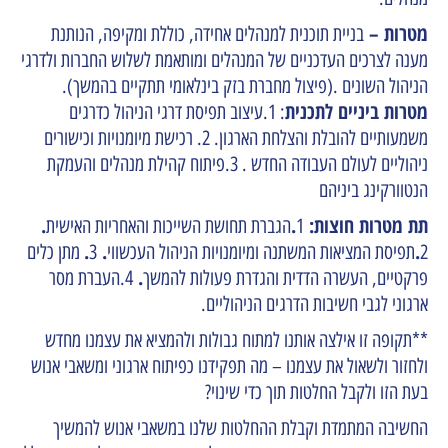
מטרות –
בניית תוכנית למנהלים אחידה, כוללת ומקיפה, הנותנת
מענה לצרכים העדכניים של
המנהלים ומותאמת לשלוש החברות ולדרגי
הניהול השונים .(פיצול מחברת בזק בינלאומי תתקיים בהמשך).
מטרות ביניים לתכנית
: 1.עיצוב תפיסת דרגי הניהול כדרגים
משמעותיים להובלת והצלחת הארגון. 2. רכישת מיומנויות וכישורים
ניהוליים לעולם העבודה החדש . 3.פיתוח קהילת מנהלים והעמקת
הנטוורקינג ביניהם
תת מטרות חוצות:
.
.
1
הגברת תחושת השייכות והאחריות האישית
.
.
.
2
תפיסת המציאות המשתנה ומיומנויות הניהול העכשווי
3
מתן כלים
.
פרקטיים, העשרה הדדית והגדרת פעולות להמשך
4.העברת מסר
ארגוני לגבי חשיבות הדרגים הניהוליים.
**תקופה זו אילצה אותנו למתוח גבולות ולהמציא את עצמנו מחדש
ולחזור ולשאול את עצמנו – מה תפקידנו כפיתוח ארגוני ומשאבי אנוש
בעת הזו ולקבל החלטות תוך כדי שינוי?
החשיבה המתמדת וקבלת ההחלטות שלנו במשאבי אנוש להמשיך