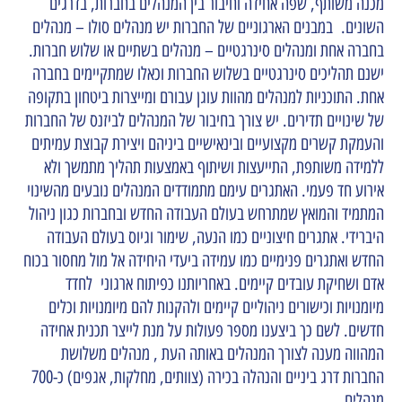
מכנה משותף, שפה אחידה וחיבור בין המנהלים בחברות, בדרגים
השונים. במבנים הארגוניים של החברות יש מנהלים סולו – מנהלים
בחברה אחת ומנהלים סינרגטיים – מנהלים בשתיים או שלוש חברות.
ישנם תהליכים סינרגטיים בשלוש החברות וכאלו שמתקיימים בחברה
אחת. התוכניות למנהלים מהוות עוגן עבורם ומייצרות ביטחון בתקופה
של שינויים תדירים. יש צורך בחיבור של המנהלים לביזנס של החברות
והעמקת קשרים מקצועיים ובינאישיים ביניהם ויצירת קבוצת עמיתים
ללמידה משותפת, התייעצות ושיתוף באמצעות תהליך מתמשך ולא
אירוע חד פעמי.
האתגרים עימם מתמודדים המנהלים נובעים מהשינוי
המתמיד והמואץ שמתרחש בעולם העבודה החדש ובחברות כגון ניהול
היברידי. אתגרים חיצוניים כמו הנעה, שימור וגיוס בעולם העבודה
החדש ואתגרים פנימיים כמו עמידה ביעדי היחידה אל מול מחסור בכוח
אדם ושחיקת עובדים קיימים. באחריותנו כפיתוח ארגוני לחדד
מיומנויות וכישורים ניהוליים קיימים ולהקנות להם מיומנויות וכלים
חדשים. לשם כך ביצענו מספר פעולות על מנת לייצר תכנית אחידה
המהווה מענה לצורך המנהלים באותה העת , מנהלים משלושת
החברות דרג ביניים והנהלה בכירה (צוותים, מחלקות, אגפים) כ-700
מנהלים.