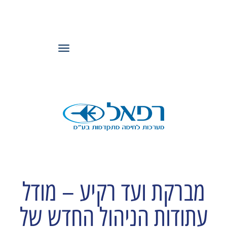
עמותת משאבי
אנוש ישראל
תפריט
מברקת ועד רקיע – מודל
עתודות הניהול החדש של