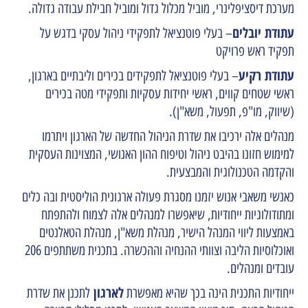
מערכת דיסציפלינרי, מוביל מכלול גדול ומוביל חבילת עבודה גדולה.
עתודת יובלים
–
בעלי פוטנציאל לתפקידי ניהול עסקי בדגש על
תפקיד ראש פרויקט
עתודת רקיע
–
בעלי פוטנציאל לתפקידים בכירים וליבתיים בארגון
,
ראשי שטחים קווים, ראשי יחידות עסקיות ותפקידי מטה בכירים
(שיווק, מו"פ, תפעול, משא"ן).
מנהלים אלה ירכיבו את שדרת הניהול החדשה של הארגון ויתרמו
למימוש חזונו בהיבט ניהול וטיפוח ההון האנושי, המצוינות העסקית
והקדמה הטכנולוגית והמבצעית.
כאנשי משאבי אנוש יזמנו מסגרת פעולה ארגונית הוליסטית ובה כלים
ומתודולוגיות ייחודיות, שיאפשרו למנהלים אלה לצמוח ולהתפתח
באמצעות ליווי המנהל הישיר, מנהלת משא"ן, מנהלת הטאלנטים
ואוכלוסיות הליבה וצוותי ההנחיה וההכשרה. בתכנית משתתפים 206
עובדים ומנהלים.
לארגון
ייחודיות התכנית הינה בכך שהיא מאפשרת
לתכנן את שדרת