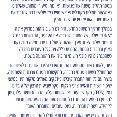
מספר תהליכי משנה של פגישות, ראיונות, סיעורי מוחות, שאלונים
באמצעות מודלים מקובלים ואף שימוש בצד שלישי בכדי להגביר את
האותנטיות והאובייקטיביות של התהליך.
במהלך תהליך המיתוג מחדש, היה לנו חשוב לזהות במדויק את ה-
"DNA" שלנו, של המותג ולהדגיש את הערכים, החדשנות הבידול
והייחוד שלנו. לאחר מיכן, הוצאנו לפועל תכנית הטמעה מדוקדקת
בארץ ובחברות הבנות, התכנית כללה את כלל העובדים בחברה
כשהמנהלים היו סוכני השינוי והובילו את ההטמעה בשטח.
כיום, לאחר כשנה מהטמעת המותג וערכי הליבה אנו עדים לשינוי הרב
שהתחולל בשיח הפנימי בחברה, התקשורת הפנים ארגונית השתפרה,
בשיח עם לקוחות החברה קיבלנו פידבקים מעולים מלקוחותינו בנושא
שיפור השירות וראיית צרכי הלקוח, סקר שביעות הרצון של עובדים
נסק (EOS), סקר שביעות רצון לקוחות עלה, מדדי הרווחיות עלו ,ניתן
להבחין בהטמעת המותג בכל תחום כמעט החל מפעילויות תרומה
לקהילה, רשתות חברתיות, גיוסי עובדים ומחוברות העובד.
הצלחנו לגבש שפה ארגונית ותרבות אחת לכל החברות פנימה והחוצה.