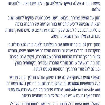
כאשר החברה פעלה בעיקר לוקאלית, אך חלקם איבדו את הרלוונטיות
שלהם.
חזון של המשך צמיחה, גיבוש וריענון אסטרטגיה עסקית לחמש שנים
הבאות שהביאה לרכישת חברות בנות ופריסה של החברה ברמה
בינלאומית במקביל לעולם עסקי המביא אתו קצב שינויים מהיר, תחרות
גוברת, כל אלו הולידו מציאות חדשה.
מתוך רצון להיות חברה אחת עם מובילות בינלאומית בעלת טכנולוגיה
מתקדמת ביותר לצד אג'יליות גבוהה המדברת את אותה שפה, הוחלט
לקיים תהליך הגדרת הבטחת המותג של החברה, זיקוק ערכי הליבה
תוך מתן דגש על שילוב מנהלי החברה ועובדיה, לקוחותיה בארץ
ובעולם לכל אורך התהליך והטמעתו בשנים לעתיד.
משאבי אנוש בשיתוף פעולה עם השיווק הובילו תהליך מיתוג מחדש
בעל משמעויות אסטרטגיות ועסקיות רחבות. היתה כאן גישה משולבת
inside-out ו-outside-in, עבודה פנימית מקיפה שעירבה את עובדי
החברה אך גם עם אוריינטציה של לקוחות ושותפים בביזנס.
התהליך אותו קיימנו כלל תכנון, מיפוי וקביעת לוחות זמנים והוא כלל