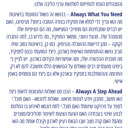
והמנהלים הונחו להתייחס לשלושת ערכי הליבה שלנו:
Always What You Need
– בנושא זה נשאל המועמד בראיונות
מה הוא צריך כדי למלא את תפקידו בצורה הטובה ביותר? מניסיונו, האם
יש דברים שמבחינתו הם מחוייבי המציאות, מה הם הציפיות שלו
מהמנהל שלו. מהצד השני, מתואר התפקיד, מה נדרש בו, למה החברה
זקוקה – מהן דרישות ההשכלה והניסיון. כמו כן, בראיונות נסוב שיח
סביב נושא ההתפתחות האישית בארגון, כיצד המועמד נכנס לתפקיד,
מה תוכנית ההכשרה שלו, ומה אפשרויות הקידום בארגון. יש לציין כי
בימינו מועמדים רבים שואלים על הנושאים הללו וחשובה להם לא רק
התרומה וההשתלבות בתפקיד ובארגון אלא גם כיצד הם צומחים באופן
אישי.
Always A Step Ahead
– הכנו סט שאלות המכוונות לראות כיצד
הוא חושב, מתכנן ויודע לצפות מראש. שאלות לדוגמא– האם תוכל.י
לספר על פרויקט שיזמת? האם תוכל.י לתת דוגמא לאירוע בו החלטת
לבצע שינוי בעבודה/ האם הצעת הצעות לשיפור תהליכים/מוצרים
ומהם? האם קרה מצב שבו הבאת רעיון לארגון וקיבלו אותו? מה הוא