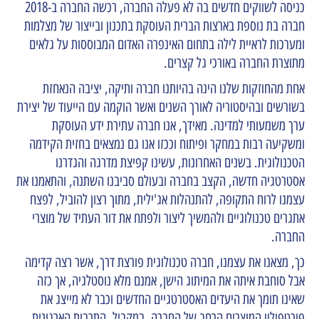
כניסה לשווקים חדשים בה לא פעלה החברה, רכשה החברה ב-2018
חברה בת נוספת בארצות הברית העוסקת בתכנון ובייצור של מצלמות
ומערכות לראיית לילה בתחום האינפרה האדום המבוססות על גלאים
מתוצרת החברה באורכי גל קצרים.
אחת מהחוזקות שלנו הינה בהיותנו חברה ותיקה, יציבה הנאחזת
בשורשים ובהיסטוריה לאורך השנים ואשר הוקמה עם הייעוד של יצירת
ערך משמעותי למדינה. מאידך, אנו חברה עתירת ידע העוסקת
ומשקיעה רבות במחקר ופיתוח וככזו אנו גם נמצאים בחזית הקידמה
הטכנולוגית. בשנים האחרונות, עשינו קפיצת מדרגה והגדרנו
אסטרטגיה חדשה, הקצב בחברה ובעולם סביבנו השתנה, והתאמנו את
עצמנו לרוח התקופה, להתנהלות אג'ילית, מתוך רצון להוביל, לפצח
אתגרים טכנולוגיים ולהמשיך ליצור ולפתח את דור העתיד של מוצרי
החברה.
כך, מצאנו את עצמנו, חברה טכנולוגית פורצת דרך, אשר רצה קדימה
אבל סוחבת איתה את המיתוג הישן, אמנם מלא נוסטלגיה, אך כזה
שאינו תומך את היעדים האסטרטגיים החדשים וכבר לא מייצג את
פורטפוליו המוצרים הרחב של החברה. במקביל, התרבות הארגונית