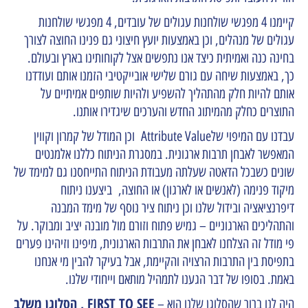
קיימנו 4 מפגשי שולחנות עגולים של עובדים, 4 מפגשי שולחנות
עגולים של מנהלים, וכן באמצעות יועץ חיצוני גם פנינו החוצה לצורך
בחינה כנה ואמיתית כיצד אנו נתפשים אצל לקוחותינו בארץ ובעולם.
כך, באמצעות שיחה עם גורם שלישי אובייקטיבי הזמנו אותם ועודדנו
אותם להיות חלק מהתהליך להשפיע ולהיות שותפים אמיתיים על
התוצרים כחלק מהמיתוג החדש והערכים שיגדירו אותנו.
עבדנו עם המיפוי שלAttribute Value וכן המודל של קמרון וקווין
המאפשר לאבחן תרבות ארגונית. במסגרת הניתוח כללנו אלמנטים
שונים כשבכל הדאטה שעלתה מעבודת הניתוח התייחסנו גם למימד של
מיקוד פנימה (לאנשים או לארגון) או החוצה, ביצענו ניתוח
דיפרנציאציה ובידול שלנו וכן ניתוח ציר נוסף של מימד המבנה
והתהליכים הארגוניים – גמיש פתוח וזורם מול מובנה יציב ומבוקר. על
פי מודל זה הצלחנו לאבחן את התרבות הארגונית, מיפינו וזיהינו פערים
בתפיסת בין התרבות הרצויה והקיימת, אבל בעיקר להבין מי אנחנו
באמת. בסופו של דבר הגענו לתמהיל מותאם וייחודי שלנו.
FIRST TO SEE , הסלוגן משלב
היה לנו ברור שהסלוגן שלנו הוא –