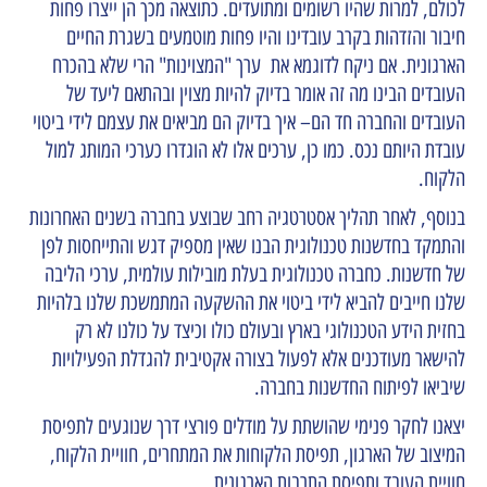
לכולם, למרות שהיו רשומים ומתועדים. כתוצאה מכך הן ייצרו פחות
חיבור והזדהות בקרב עובדינו והיו פחות מוטמעים בשגרת החיים
הארגונית. אם ניקח לדוגמא את ערך "המצוינות" הרי שלא בהכרח
העובדים הבינו מה זה אומר בדיוק להיות מצוין ובהתאם ליעד של
העובדים והחברה חד הם– איך בדיוק הם מביאים את עצמם לידי ביטוי
עובדת היותם נכס. כמו כן, ערכים אלו לא הוגדרו כערכי המותג למול
הלקוח.
בנוסף, לאחר תהליך אסטרטגיה רחב שבוצע בחברה בשנים האחרונות
והתמקד בחדשנות טכנולוגית הבנו שאין מספיק דגש והתייחסות לפן
של חדשנות. כחברה טכנולוגית בעלת מובילות עולמית, ערכי הליבה
שלנו חייבים להביא לידי ביטוי את ההשקעה המתמשכת שלנו בלהיות
בחזית הידע הטכנולוגי בארץ ובעולם כולו וכיצד על כולנו לא רק
להישאר מעודכנים אלא לפעול בצורה אקטיבית להגדלת הפעילויות
שיביאו לפיתוח החדשנות בחברה.
יצאנו לחקר פנימי שהושתת על מודלים פורצי דרך שנוגעים לתפיסת
המיצוב של הארגון, תפיסת הלקוחות את המתחרים, חוויית הלקוח,
חוויית העובד ותפיסת התרבות הארגונית.