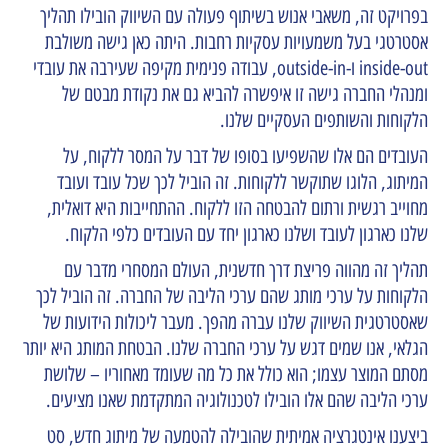
בפרויקט זה, משאבי אנוש בשיתוף פעולה עם השיווק הובילו תהליך
אסטרטגי בעל משמעויות עסקיות רחבות. היתה כאן גישה משולבת
inside-out ו-outside-in, עבודה פנימית מקיפה שעירבה את עובדי
ומנהלי החברה גישה זו איפשרה להביא גם את נקודת מבטם של
הלקוחות והשותפים העסקיים שלנו.
העובדים הם אלו שהשפיעו בסופו של דבר על המסר ללקוח, על
המיתוג, הלוגו שתוקשר ללקוחות. זה הוביל לכך שכל עובד ועובד
מחוייב רגשית ורתום להבטחה הזו ללקוח. ההתחייבות היא דואלית,
שלנו כארגון לעובד ושלנו כארגון יחד עם העובדים כלפי הלקוח.
תהליך זה מהווה פריצת דרך חדשנית, העולם המסחרי מדבר עם
הלקוחות על ערכי מותג שהם ערכי הליבה של החברה. זה הוביל לכך
שאסטרטגית השיווק שלנו עברה מהפך. מעבר ליכולות הידועות של
הגלאי, אנו שמים דגש על ערכי החברה שלנו. הבטחת המותג היא יותר
מסתם המוצר עצמו; הוא כולל את כל מה שעומד מאחוריו – שלושת
ערכי הליבה שהם אלו הובילו לטכנולוגיה המתקדמת שאנו מציעים.
ביצענו אינטגרציה אמיתית שהובילה להטמעה של מיתוג חדש, סט