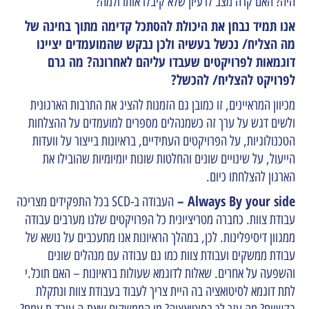
היה? האם קרה מצב לרעיון שלא קיבלו אותו ולמה?
אנו תמיד נבחן את היכולת להסתכל קדימה מתוך בחינה של
מה הצליח/ נכשל בעשיה ולכן נבקש שהמועמדים יציינו
דוגמאות לפרויקטים שעבדו עליהם לאחרונה? מה גרם
לפרויקט להצליח/ להכשל?
מכיוון המראיינים, זו כמובן גם הזמנות להציג את התרבות הארגונית
ולשים דגש על ערך זה כשמנהלים מספרים למועמדים על ההצלחות
הטכנולוגיות, על הפרויקטים העתידיים, בראיונות בייצור על וועדות
הייעול, על שינויים שונים והחלטות שונות יומיומיות שהובילו את
הארגון להצלחתו כיום.
Always By your side –
העבודה ב-SCD בכל התפקידים מצריכה
עבודת צוות. כחברה מטריציונית כל הפרויקטים שלנו מערבים עבודה
ממגוון דיסיפלינות. לכן, במהלך הראיונות אנו מתעכבים על נושא של
עבודת ממשקים ועבודת צוות כמו גם עבודה עם מנהלים שונים
והשפעה על אחרים. שאלות לדוגמא שעולות בראיונות – האם תוכל.י
לתת דוגמא לסיטואציה בה היית צריך לעבוד בעבודת צוות ונתקלת
בקשיים? מה עזר לך בסיטואציה? מי הממשקים שאת.ה עובד.ת עמם?