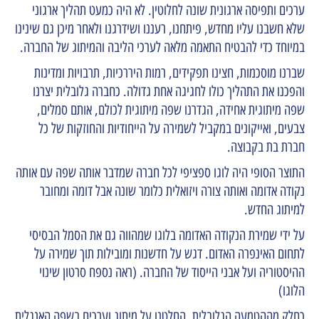
ערכים ותפיסה ארגונית שונה לחלוטין. לא היה כמעט תהליך ארגוני
שלא חשבנו עליו מחדש, פיתחנו, רעננו ושידרגנו ולאחר מיכן גם שינינו
במיוחד כדי להבטיח התאמה מלאה לערכי הליבה והמיתוג של החברה.
שברנו מוסכמות, חצינו תפקידים, רמות היררכיות, תרבויות ומדינות
והפכנו את התהליך כולו לחגיגה אחת גדולה. כחברה גלובלית יצרנו
שפה מיתוגית אחידה, הגדרנו שפה מיתוגית לכולם, אותם סמלים,
צבעים, ואייקונים במקביל לשמירה על הייחודיות והחוזקות של כל
חברת בת בקבוצה.
התוצר הסופי היה לוגו ספציפי לכל חברה שמדבר אותה שפה עם אותה
נקודה אדומה ואותה צורה ויזואלית כלומר שונה אבל דומה ומחובר
למיתוג החדש.
על ידי
שמירת הנקודה האדומה
בלוגו שמהווה גם את
הסמל הבסיסי
לתחום האינפרה האדום.
דגש על חדשנות ומובילות תוך שמירה על
ההיסטוריה ועל אבני הייסוד של החברה. (ראה נספח סרטון שינוי
הלוגו)
כחלק מההטמעה הגלובלית, החלטנו על מיתוג וערכים בשפה האנגלית