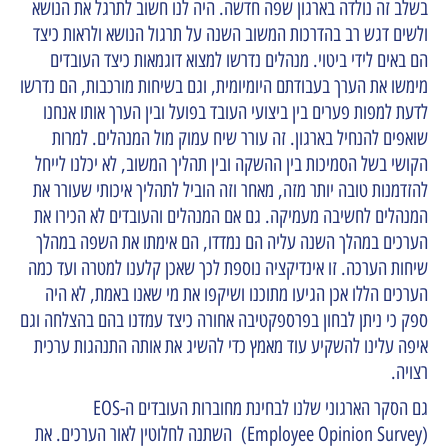
בשלב זה נולדה בארגון שפה חדשה. היה לנו חשוב לתרגל את הנושא
ולשים דגש רב בהדרכות המשוב השנה על תרגול הנושא ולראות כיצד
הם באים לידי ביטוי. מנהלים נדרשו למצוא דוגמאות כיצד העובדים
מימשו את הערך בעבודתם היומיומית, וגם בשיחות מורכבות, הם נדרשו
לדעת למפות פערים בין ביצועי העובד בפועל ובין הערך אותו אנחנו
שואפים להנחיל בארגון. זה עורר שיח עמוק מול המנהלים. למרות
הקושי בשל הסמיכות בין ההשקה ובין תהליך המשוב, לא יכלנו לייחל
להזדמנות טובה יותר מזה, מאחר וזה הוביל לתהליך איכותי שעורר את
המנהלים לחשיבה מעמיקה. גם אם המנהלים והעובדים לא הכירו את
הערכים במהלך השנה עליה הם נמדדו, הם אימתו את השפה במהלך
שיחות הערכה. זו אינדיקציה נוספת לכך שאכן קלענו למטרה ועד כמה
הערכים הללו אכן הגיעו מתוכנו ושיקפו את מי שאנו באמת, לא היה
ספק כי ניתן לבחון בפרספקטיבה אחורה כיצד עמדנו בהם בהצלחה וגם
איפה עלינו להשקיע עוד מאמץ כדי להשיג את אותה התנהגות ערכית
רצויה.
גם הסקר הארגוני שלנו לבחינת מחוברות העובדים ה-EOS
(Employee Opinion Survey) השתנה לחלוטין לאור הערכים. את