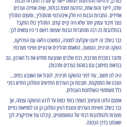
כמו כן, זו היתה ההזדמנות לעשות יישור קו עם כל החברות הבנות
שלנו, לייצר זהות אחת, הזדהות חוצת גבולות, שפה אחידה וערכים
אחידים. החברות הבנות היו חלק אינהרנטי מהתהליך, ומעצם התהליך
נוצר חיבור עמוק יותר שלא היה קיים קודם. התהליך כולו התקבל
בהתלהבות כה רבה מהחברות הבנות שעשה רושם כי היו צמאים לכך.
כבר בשלב זה ידענו שקלענו למטרה, המשכנו הלאה עם הפרויקט,
השקה חגיגית, הטמעה, התאמת תהליכים ארגוניים ושינוי מערכתי.
מדובר בתכנית מורכבת, רבת שלבים שצובעת מחדש את כל הארגון, גם
בנראות (מיתוג) וגם במהות (ערכים ותרבות).
היה לנו חשוב, עוד לפני ההשקה חגיגית, לטבול את האצבע במים…
הצגנו את המסקנות, תובנות וכן הערכים החדשים והסלוגן החדש בפני
כלל משתתפי השולחנות העגולים.
אומנם הלוגו והעיצוב נשמרו בסוד כמוס עד לרגע ההשקה עצמה, אך
כבר בשלב חשיפת הערכים והצגת רעיון הסלוגן הן זכו למחיאות כפיים
סוערות ולהתלהבות רבתי של המשתתפים, קיבלנו עוד אינדיקציה לכך
שאנחנו בדרך הנכונה.