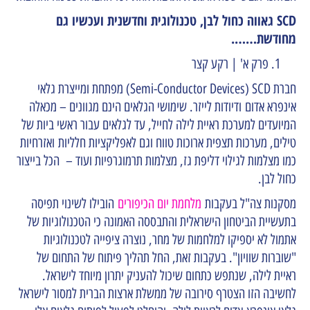
SCD גאווה כחול לבן, טכנולוגית וחדשנית ועכשיו גם
מחודשת…….
פרק א' | רקע קצר
חברת
Semi-Conductor Devices) SCD
)
מפתחת ומייצרת גלאי
אינפרא אדום ודיודות לייזר. שימושי הגלאים הינם מגוונים – מכאלה
המיועדים למערכת ראיית לילה לחייל, עד לגלאים עבור ראשי ביות של
טילים, מערכות תצפית ארוכות טווח וגם לאפליקציות חלליות ואזרחיות
כמו מצלמות לגילוי דליפת גז, מצלמות תרמוגרפיות ועוד – הכל בייצור
כחול לבן.
מסקנות צה"ל בעקבות
מלחמת יום הכיפורים
הובילו לשינוי תפיסה
בתעשיית הביטחון הישראלית והתבססה האמונה כי הטכנולוגיות של
אתמול לא יספיקו למלחמות של מחר, נוצרה ציפייה לטכנולוגיות
"שוברות שוויון". בעקבות זאת, החל תהליך פיתוח של התחום של
ראיית לילה, שנתפש כתחום שיכול להעניק יתרון מיוחד לישראל.
לחשיבה הזו הצטרף סירובה של ממשלת ארצות הברית למסור לישראל