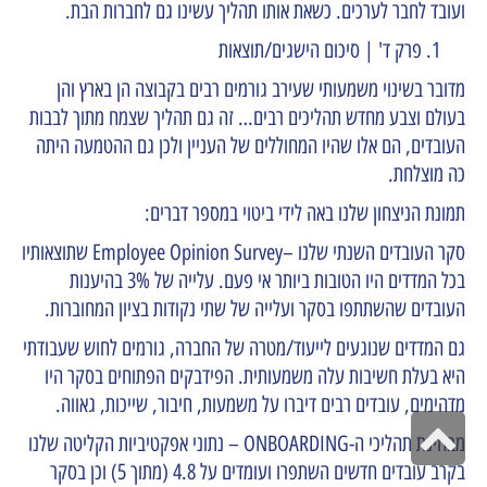
ועובד לחבר לערכים. כשאת אותו תהליך עשינו גם לחברות הבת.
פרק ד' | סיכום הישגים/תוצאות
מדובר בשינוי משמעותי שעירב גורמים רבים בקבוצה הן בארץ והן
בעולם וצבע מחדש תהליכים רבים… זה גם תהליך שצמח מתוך לבבות
העובדים, הם אלו שהיו המחוללים של העניין ולכן גם ההטמעה היתה
כה מוצלחת.
תמונת הניצחון שלנו באה לידי ביטוי במספר דברים:
סקר העובדים השנתי שלנו –Employee Opinion Survey שתוצאותיו
בכל המדדים היו הטובות ביותר אי פעם. עלייה של 3% בהיענות
העובדים שהשתתפו בסקר ועלייה של שתי נקודות בציון המחוברות.
גם המדדים שנוגעים לייעוד/מטרה של החברה, גורמים לחוש שעבודתי
היא בעלת חשיבות עלה משמעותית. הפידבקים הפתוחים בסקר היו
מדהימים, עובדים רבים דיברו על משמעות, חיבור, שייכות, גאווה.
גלילה לראש העמוד
מבחינת תהליכי ה-ONBOARDING – נתוני אפקטיביות הקליטה שלנו
בקרב עובדים חדשים השתפרו ועומדים על 4.8 (מתוך 5) וכן בסקר