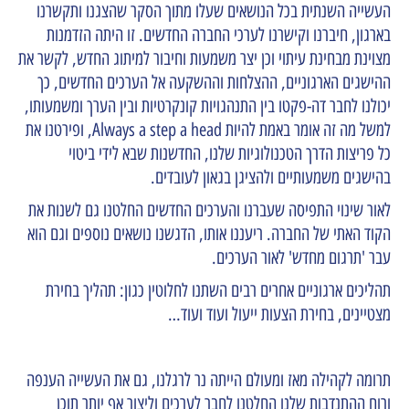
העשייה השנתית בכל הנושאים שעלו מתוך הסקר שהצגנו ותקשרנו
בארגון, חיברנו וקישרנו לערכי החברה החדשים. זו היתה הזדמנות
מצוינת מבחינת עיתוי וכן יצר משמעות וחיבור למיתוג החדש, לקשר את
ההישגים הארגוניים, ההצלחות וההשקעה אל הערכים החדשים, כך
יכולנו לחבר דה-פקטו בין התנהגויות קונקרטיות ובין הערך ומשמעותו,
למשל מה זה אומר באמת להיות Always a step a head, ופירטנו את
כל פריצות הדרך הטכנולוגיות שלנו, החדשנות שבא לידי ביטוי
בהישגים משמעותיים ולהציגן בגאון לעובדים.
לאור שינוי התפיסה שעברנו והערכים החדשים החלטנו גם לשנות את
הקוד האתי של החברה. ריעננו אותו, הדגשנו נושאים נוספים וגם הוא
עבר 'תרגום מחדש' לאור הערכים.
תהליכים ארגוניים אחרים רבים השתנו לחלוטין כגון: תהליך בחירת
מצטיינים, בחירת הצעות ייעול ועוד ועוד…
תרומה לקהילה מאז ומעולם הייתה נר לרגלנו, גם את העשייה הענפה
ורוח ההתנדבות שלנו החלטנו לחבר לערכים וליצור אף יותר תוכן