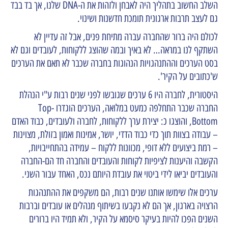
השלב החשוב בתהליך היה לאבחן ולזהות את ה-DNA שלנו, אך בד בבד
גם לעצב תרבות ארגונית תומכת חדשנות ושינוי.
לכולם היה ברור שהחברה עברה מתיחת פנים, אבל זה עדיין לא
השתקף לנו במראה… לא באיך ובמה שהוצג ללקוחות, לעובדים וגם לא
בסט הערכים וההתנהגויות הנהוגות בחברה שכבר לא תאם את הערכים
ש'כתובים על הקיר'.
היסטורית, לחברה היו 6 ערכים שגובשו לפני שנים רבות ע"י הנהלת
החברה שכבר התחלפה כמעט במלואה, הערכים הוגדרו Top-
Bottom, והוצגו כ: יצירת ערך ללקוחות, לחברה ולעובדים, כבוד האדם
– עבודה בצוות תוך כדי כבוד הדדי, יושר, אמינות ואמון בזולת, מצוינות
– רמת ביצועים ללא דופי, מכוונות ללקוח – עמידה בהתחייבויות,
הקשבה והיענות לציפיות לקוחות והעובדים והחברה חד הם-החברה
והעובדים יביאו לידי ביטוי את עובדת היותם נכס, האחד עבור השני.
ערכים אלו שימשו אותנו שנים רבות, הם משקפים את ההתנהגות
הרצויה בארגון, אך הם לא נקבעו בשיתוף מנהלים או עובדים וברבות
השנים הפכו להיות בעיקר סיסמא על הקיר, ולא תמיד היו ברורים