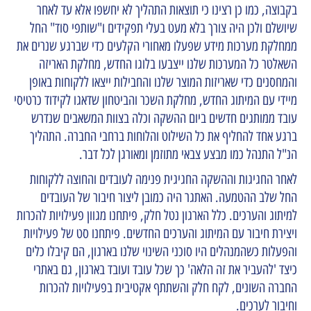
בקבוצה, כמו כן רצינו כי תוצאות התהליך לא יחשפו אלא עד לאחר
שיושלם ולכן היה צורך בלא מעט בעלי תפקידים ו"שותפי סוד" החל
ממחלקת מערכות מידע שפעלו מאחורי הקלעים כדי שברגע שנרים את
השאלטר כל המערכות שלנו ייצבעו בלוגו החדש, מחלקת האריזה
והמחסנים כדי שאריזות המוצר שלנו והחבילות ייצאו ללקוחות באופן
מיידי עם המיתוג החדש, מחלקת השכר והביטחון שדאגו לקידוד כרטיסי
עובד ממותגים חדשים ביום ההשקה וכלה בצוות המשאבים שנדרש
ברגע אחד להחליף את כל השילוט והלוחות ברחבי החברה. התהליך
הנ"ל התנהל כמו מבצע צבאי מתוזמן ומאורגן לכל דבר.
לאחר החגיגות וההשקה החגיגית פנימה לעובדים והחוצה ללקוחות
החל שלב ההטמעה. האתגר היה כמובן ליצור חיבור של העובדים
למיתוג והערכים. כלל הארגון נטל חלק, פיתחנו מגוון פעילויות להכרות
ויצירת חיבור עם המיתוג והערכים החדשים. פיתחנו סט של פעילויות
והפעלות כשהמנהלים היו סוכני השינוי שלנו בארגון, הם קיבלו כלים
כיצד 'להעביר את זה הלאה' כך שכל עובד ועובד בארגון, גם באתרי
החברה השונים, לקח חלק והשתתף אקטיבית בפעילויות להכרות
וחיבור לערכים.