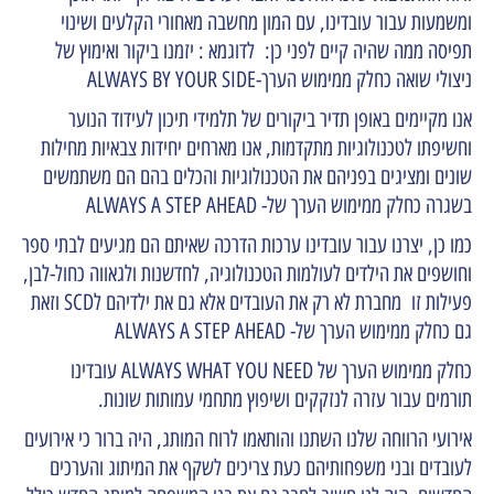
ומשמעות עבור עובדינו, עם המון מחשבה מאחורי הקלעים ושינוי
תפיסה ממה שהיה קיים לפני כן: לדוגמא : יזמנו ביקור ואימוץ של
ניצולי שואה כחלק ממימוש הערך-ALWAYS BY YOUR SIDE
אנו מקיימים באופן תדיר ביקורים של תלמידי תיכון לעידוד הנוער
וחשיפתו לטכנולוגיות מתקדמות, אנו מארחים יחידות צבאיות מחילות
שונים ומציגים בפניהם את הטכנולוגיות והכלים בהם הם משתמשים
בשגרה כחלק ממימוש הערך של- ALWAYS A STEP AHEAD
כמו כן, יצרנו עבור עובדינו ערכות הדרכה שאיתם הם מגיעים לבתי ספר
וחושפים את הילדים לעולמות הטכנולוגיה, לחדשנות ולגאווה כחול-לבן,
פעילות זו מחברת לא רק את העובדים אלא גם את ילדיהם לSCD וזאת
גם כחלק ממימוש הערך של- ALWAYS A STEP AHEAD
כחלק ממימוש הערך של ALWAYS WHAT YOU NEED עובדינו
תורמים עבור עזרה לנזקקים ושיפוץ מתחמי עמותות שונות.
אירועי הרווחה שלנו השתנו והותאמו לרוח המותג, היה ברור כי אירועים
לעובדים ובני משפחותיהם כעת צריכים לשקף את המיתוג והערכים