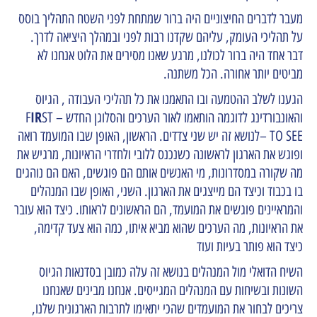
מעבר לדברים החיצוניים היה ברור שמתחת לפני השטח התהליך בוסס
על תהליכי העומק, עליהם שקדנו רבות לפני ובמהלך היציאה לדרך.
דבר אחד היה ברור לכולנו, מרגע שאנו מסירים את הלוט אנחנו לא
מביטים יותר אחורה. הכל משתנה.
הגענו לשלב ההטמעה ובו התאמנו את כל תהליכי העבודה , הגיוס
IR
והאונבורדינג לדוגמה הותאמו לאור הערכים והסלוגן החדש – F
ST
TO SEE –לנושא זה יש שני צדדים. הראשון, האופן שבו המועמד רואה
ופוגש את הארגון לראשונה כשנכנס ללובי ולחדרי הראיונות, מרגיש את
מה שקורה במסדרונות, מי האנשים אותם הם פוגשים, האם הם נוהגים
בו בכבוד וכיצד הם מייצגים את הארגון. השני, האופן שבו המנהלים
והמראיינים פוגשים את המועמד, הם הראשונים לראותו. כיצד הוא עובר
את הראיונות, מה הערכים שהוא מביא איתו, כמה הוא צעד קדימה,
כיצד הוא פותר בעיות ועוד
השיח הדואלי מול המנהלים בנושא זה עלה כמובן בסדנאות הגיוס
השונות ובשיחות עם המנהלים המגייסים. אנחנו מבינים שאנחנו
צריכים לבחור את המועמדים שהכי יתאימו לתרבות הארגונית שלנו,