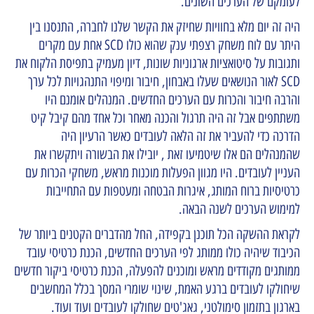
לעומקם של הערכים השונים.
היה זה יום מלא בחוויות שחיזק את הקשר שלנו לחברה, התנסנו בין
היתר עם לוח משחק רצפתי ענק שהוא כולו SCD אחת עם מקרים
ותגובות על סיטואציות ארגוניות שונות, דיון מעמיק בתפיסת הלקוח את
SCD לאור הנושאים שעלו באבחון, חיבור ומיפוי התנהגויות לכל ערך
והרבה חיבור והכרות עם הערכים החדשים. המנהלים אומנם היו
משתתפים אבל זה היה תרגול והכנה מאחר וכל אחד מהם קיבל קיט
הדרכה כדי להעביר את זה הלאה לעובדים כאשר הרעיון היה
שהמנהלים הם אלו שיטמיעו זאת , יובילו את הבשורה ויתקשרו את
העניין לעובדים. היו מגוון הפעלות מוכנות מראש, משחקי הכרות עם
כרטיסיות ברוח המותג, איגרות הבטחה ומעטפות עם התחייבות
למימוש הערכים לשנה הבאה.
לקראת ההשקה הכל תוכנן בקפידה, החל מהדברים הקטנים ביותר של
הכיבוד שיהיה כולו ממותג לפי הערכים החדשים, הכנת כרטיסי עובד
ממותגים מקודדים מראש ומוכנים להפעלה, הכנת כרטיסי ביקור חדשים
שיחולקו לעובדים ברגע האמת, שינוי שומרי המסך בכלל המחשבים
בארגון בתזמון סימולטני, גאג'טים שחולקו לעובדים ועוד ועוד.