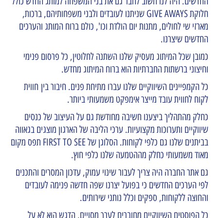
החדשים. היה לנו חשוב לחבר גם את בני המשפחה למותג החדש כולל
חלוקת GIVE AWAYS שניתנו לעובדים ולבני משפחותיהם, ברכות,
מארזי שי לחולים, מתנות יום הולדת וכו', כולם ברוח המותג והערכים
החדשים שיצרנו.
כמובן שכל המיתוג מעסיק שלנו השתנה לחלוטין, כל פרסום פנימי
וחיצוני ברשתות החברתיות הוא ברוח המיתוג מחדש.
כל הקמפיינים השיווקיים שלנו עברו מתיחת פנים. חיבור בין חווית
לקוח לחווית עובד מייצר אימפקט משמעותי ביותר.
כחלק מהתהליך ביצענו חשיבה מחודשת גם על העיצוב של כנסים
שיווקיים ותערוכות מקצועיות. ערכי הליבה של הארגון מוצגים בגאווה
בביתנים שלנו גם כלפי לקוחות. הסלוגן של FIRST TO SEE תפס מקום
מאוד משמעותי כחלק מההטמעה שלנו כלפי חוץ.
גם אתר החברה היה צריך לעבור שינוי עמוק, עדכון המסרים והתכנים
לפי הערכים החדשים כי בפועל יצרנו שפה חדשה פנימה לעובדים
והחוצה ללקוחות, ספקים וכלל נותני שירותים.
כל הפוסטים השיווקיים מחוברים לערך מסויים, הדגש הוא לא על