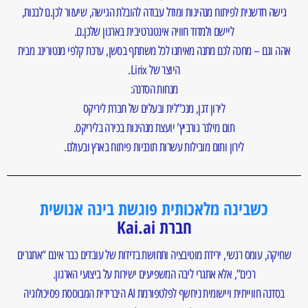
גישה חדשנית לפיתוח מנהיגות ומודל עבודה להובלת הגישה, שיעזור לכן.ם לבנות,
ליישם ולמדוד חוויה אינטגרטיבית בארגון שלכן.ם.
אהה וגם – מחכה לכם מתנה מאיתנו לכל משתתף בסשן, ערכת קלפי מנטורינג מבית
היוצר של Lirix.
מנחות הסדנה:
לירון דגן, מנכ"לית ובעלים של חברת ליריקס
תום מילנר גורביץ' יועצת מנהיגות בכירה בליריקס.
לירון ותום מובילות עשרות תוכניות פיתוח בארץ ובעולם.
כשבינה מלאכותית פוגשת בינה אנושית
חברת Kai.ai
שחיקה, עומס רגשי, ירידת מוטיבציה ותחושת בדידות של עובדים כבר אינם “אתגרים
רכים”, אלא אתגרי ליבה המשפיעים ישירות על ביצועי הארגון.
בסדנה חווייתית ויישומית ניחשף לפלטפורמת AI היברידית המבוססת פסיכולוגיה