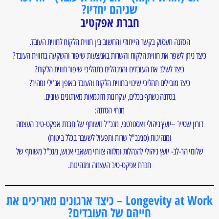
שניהם יחדיו?
חברת אפקטיב
הסדנה תעסוק בקשר הייחודי והחשוב בין חווית הלקוח לחווית העובד.
כיצד ניתן לשפר את חווית הלקוח והשרות באמצעות שיפור והשקעה בחווית העובד?
כיצד לשלב את העובדים והמנהלים בתהליכי שיפור חווית הלקוח?
כיצד מובילים תהליכי שינוי בחווית הלקוח והעובד באופן אג'ילי ומהיר?
בסדנה נשתף בכלים, עקרונות ודוגמאות מארגונים שונים.
מנחי הסדנה:
דורון שטייר –יועץ ניהולי ואסטרטגי, מנכ"ל משותף של חברת אפקט-טיב העצמה
ומנהיגות (סמנכ"ל שרות ותפעול לשעבר בכלל ביטוח)
שלומי הר-לב- יועץ ניהולי להנהלות ומלווה צוותי משאבי אנוש, מנכ"ל משותף של
חברת אפקט-טיב העצמה ומנהיגות.
Longevity at Work – כיצד ארגונים מאריכים את
חייהם של העובדים?