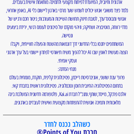
ארגונית וחיובית, המיועדת לפיתוח מקצועי ולתמיכה מותאמת אישית בעובדים.
נלמד כיצד משאבי אנוש יכולים לשמש שער מרכזי בארגון ליישום כלי AI, באופן אחראי,
אנושי ומבוסס־ערך, לטובת חיזוק תחושת השייכות והמעורבות; ניטור חכם ורגיש של
מדדי רווחה, מוטיבציה ושחיקה; וזיהוי מוקדם של סיכונים לעומס רגשי, ירידת ביצועים
ונטישה.
המשתתפים יתנסו בכלי החדשני דרך דוגמאות מהשטח והפעלה חווייתית, ויקבלו
הצצה מעשית לאופן שבו AI יכול להפוך משיח תיאורטי לפתרון יישומי בעל ערך ארגוני
ועסקי אמיתי.
מנחי הסדנה:
פרופ' ענת שושני, אוניברסיטת רייכמן, פסיכולוגית קלינית, חוקרת, מומחית בעולם
בתחום הפסיכולוגיה החיובית חוסן וטכנולוגיה. פסיכולוגית ראשית בחברת קאי.
אלכס פרנקל, מייסד,שותף.ומנכ"ל חברת Kai.ai, פלטפורמה חדשנית המשלבת בינה
מלאכותית ותמיכה אנושית להתפתחות מקצועית ואישית לעובדים בארגונים.
כשהלב נכנס לחדר
חברת Points of You®